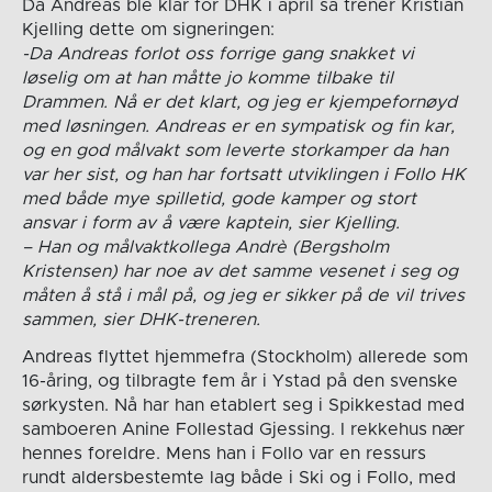
Da Andreas ble klar for DHK i april sa trener Kristian
Kjelling dette om signeringen:
-Da Andreas forlot oss forrige gang snakket vi
løselig om at han måtte jo komme tilbake til
Drammen. Nå er det klart, og jeg er kjempefornøyd
med løsningen. Andreas er en sympatisk og fin kar,
og en god målvakt som leverte storkamper da han
var her sist, og han har fortsatt utviklingen i Follo HK
med både mye spilletid, gode kamper og stort
ansvar i form av å være kaptein, sier Kjelling.
– Han og målvaktkollega Andrè (Bergsholm
Kristensen) har noe av det samme vesenet i seg og
måten å stå i mål på, og jeg er sikker på de vil trives
sammen, sier DHK-treneren.
Andreas flyttet hjemmefra (Stockholm) allerede som
16-åring, og tilbragte fem år i Ystad på den svenske
sørkysten. Nå har han etablert seg i Spikkestad med
samboeren Anine Follestad Gjessing.
I rekkehus
nær
hennes foreldre. Mens han i Follo var en ressurs
rundt aldersbestemte lag både i Ski og i Follo, med