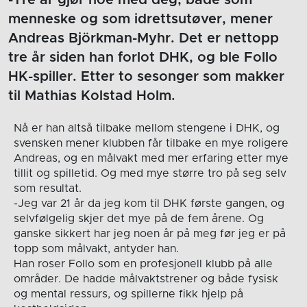
-Tre år gjør noe med deg, både som
menneske og som idrettsutøver, mener
Andreas Björkman-Myhr. Det er nettopp
tre år siden han forlot DHK, og ble Follo
HK-spiller. Etter to sesonger som makker
til Mathias Kolstad Holm.
Nå er han altså tilbake mellom stengene i DHK, og
svensken mener klubben får tilbake en mye roligere
Andreas, og en målvakt med mer erfaring etter mye
tillit og spilletid. Og med mye større tro på seg selv
som resultat.
-Jeg var 21 år da jeg kom til DHK første gangen, og
selvfølgelig skjer det mye på de fem årene. Og
ganske sikkert har jeg noen år på meg før jeg er på
topp som målvakt, antyder han.
Han roser Follo som en profesjonell klubb på alle
områder. De hadde målvaktstrener og både fysisk
og mental ressurs, og spillerne fikk hjelp på