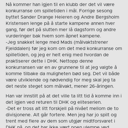
Nå kommer han igjen til en klubb der det vil være
konkurranse om spilletiden i mål. Forrige sesong
byttet Sander Drange Heieren og Andre Bergsholm
Kristensen lenge på å starte kampene annen hver
gang, før det på slutten mer lå dagsform og andre
vurderinger bak hvem som åpnet kampene.
-Jeg snakket lenge med Mads (målvaktstrener
Fjelddalen) før jeg kom om det med konkurranse om
spilletiden, og jeg er helt enig med hvordan de
praktiserer dette i DHK. Nettopp denne
konkurransen var en av grunnene til at jeg valgte å
komme tilbake da muligheten bød seg. Det vil både
være utviklende og nødvendig for meg skal jeg ta
det neste steget som målvakt, mener 26-åringen.
Han var innstilt på at det ville ta litt tid å komme inn i
det igjen ved returen til DHK og eliteserien.
-Det er tross alt litt forskjell på nivået mellom de to
divisjonene. Alt går fortere. Men jeg har jo spilt og
trent med flere av dem som utgjør midtforsvaret i
DHK nå, og det har ikke vært noen ulempe ved