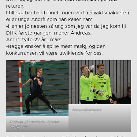
returen.
I tillegg har han funnet tonen ved målvaktsmakkeren,
eller unge Andrè som han kaller ham.
-Han er jo nesten så ung som jeg var da jeg kom til
DHK første gangen, mener Andreas.
Andrè fylte 22 år i mars.
-Begge ønsker å spille mest mulig, og den
konkurransen vil være utviklende for oss.
Årets målvaktsduo
Andreas på trening før Kolstad-
oppgjørene.