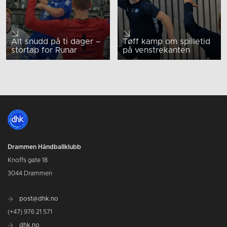
Alt snudd på ti dager –
Tøff kamp om spilletid
stortap for Runar
på venstrekanten
Drammen Håndballklubb
Knoffs gate 18
3044 Drammen
post@dhk.no
(+47) 976 21 571
dhk.no