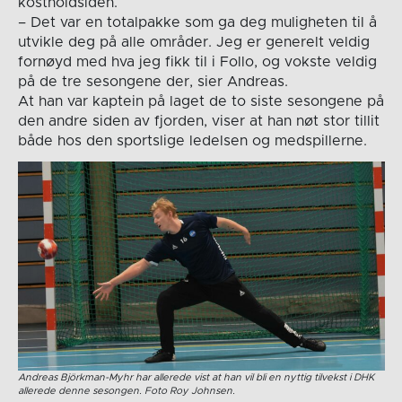
kostholdsiden.
– Det var en totalpakke som ga deg muligheten til å
utvikle deg på alle områder. Jeg er generelt veldig
fornøyd med hva jeg fikk til i Follo, og vokste veldig
på de tre sesongene der, sier Andreas.
At han var kaptein på laget de to siste sesongene på
den andre siden av fjorden, viser at han nøt stor tillit
både hos den sportslige ledelsen og medspillerne.
Andreas Björkman-Myhr har allerede vist at han vil bli en nyttig tilvekst i DHK
allerede denne sesongen. Foto Roy Johnsen.