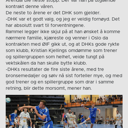
Arendal ble neste stopp. Der var han på utgående
kontrakt denne våren.
De neste to årene er det DHK som gjelder.
-DHK var et godt valg, og jeg er veldig fornøyd. Det
har absolutt svart til forventningene.
Rammel legger ikke skjul på at han ønsket å komme
nærmere familie, kjæreste og venner i Oslo da
kontrakten med ØIF gikk ut, og at DHKs gode rykte
som klubb, Kristian Kjellings omdømme som trener
og spillergruppen som helhet, veide tungt på
vektskålen da han skulle bytte klubb.
-DHKs resultater de fire siste årene, med tre
bronsemedaljer og sølv nå sist forteller mye, og med
god trener og en spillergruppe som drar i samme
retning, blir dette morsomt, mener han.