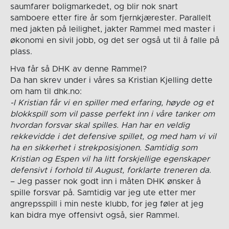
saumfarer boligmarkedet, og blir nok snart
samboere etter fire år som fjernkjærester. Parallelt
med jakten på leilighet, jakter Rammel med master i
økonomi en sivil jobb, og det ser også ut til å falle på
plass.
Hva får så DHK av denne Rammel?
Da han skrev under i våres sa Kristian Kjelling dette
om ham til dhk.no:
-I Kristian får vi en spiller med erfaring, høyde og et
blokkspill som vil passe perfekt inn i våre tanker om
hvordan forsvar skal spilles. Han har en veldig
rekkevidde i det defensive spillet, og med ham vi vil
ha en sikkerhet i strekposisjonen. Samtidig som
Kristian og Espen vil ha litt forskjellige egenskaper
defensivt i forhold til August, forklarte treneren da.
– Jeg passer nok godt inn i måten DHK ønsker å
spille forsvar på. Samtidig var jeg ute etter mer
angrepsspill i min neste klubb, for jeg føler at jeg
kan bidra mye offensivt også, sier Rammel.