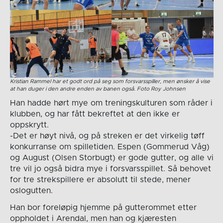
Kristian Rammel har et godt ord på seg som forsvarsspiller, men ønsker å vise
at han duger i den andre enden av banen også. Foto Roy Johnsen
Han hadde hørt mye om treningskulturen som råder i
klubben, og har fått bekreftet at den ikke er
oppskrytt.
-Det er høyt nivå, og på streken er det virkelig tøff
konkurranse om spilletiden. Espen (Gommerud Våg)
og August (Olsen Storbugt) er gode gutter, og alle vi
tre vil jo også bidra mye i forsvarsspillet. Så behovet
for tre strekspillere er absolutt til stede, mener
oslogutten.
Han bor foreløpig hjemme på gutterommet etter
oppholdet i Arendal, men han og kjæresten