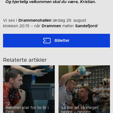
Og hjertelig velkommen skal du være, Kristian.
Vi ses i
Drammenshallen
lørdag 29. august
klokken 20:15
– når
Drammen
møter
Sandefjord
!
Billetter
Relaterte artikler
Rammel klar for to år i
Så ble alt så meget
DHK
bedre – nesten