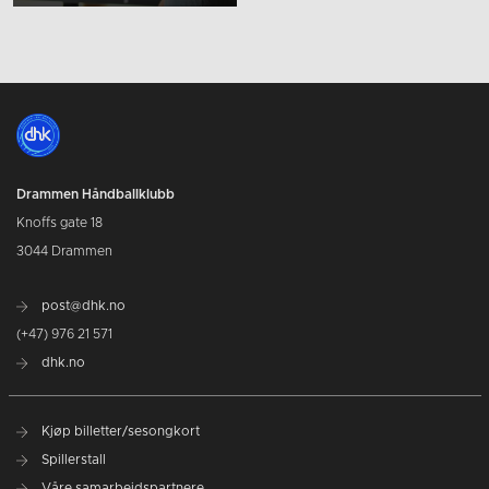
Drammen Håndballklubb
Knoffs gate 18
3044 Drammen
post@dhk.no
(+47) 976 21 571
dhk.no
Kjøp billetter/sesongkort
Spillerstall
Våre samarbeidspartnere