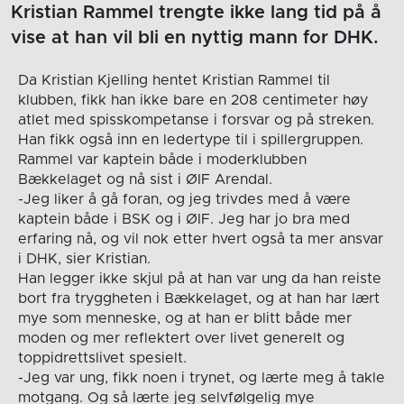
Kristian Rammel trengte ikke lang tid på å
vise at han vil bli en nyttig mann for DHK.
Da Kristian Kjelling hentet Kristian Rammel til
klubben, fikk han ikke bare en 208 centimeter høy
atlet med spisskompetanse i forsvar og på streken.
Han fikk også inn en ledertype til i spillergruppen.
Rammel var kaptein både i moderklubben
Bækkelaget og nå sist i ØIF Arendal.
-Jeg liker å gå foran, og jeg trivdes med å være
kaptein både i BSK og i ØIF. Jeg har jo bra med
erfaring nå, og vil nok etter hvert også ta mer ansvar
i DHK, sier Kristian.
Han legger ikke skjul på at han var ung da han reiste
bort fra tryggheten i Bækkelaget, og at han har lært
mye som menneske, og at han er blitt både mer
moden og mer reflektert over livet generelt og
toppidrettslivet spesielt.
-Jeg var ung, fikk noen i trynet, og lærte meg å takle
motgang. Og så lærte jeg selvfølgelig mye