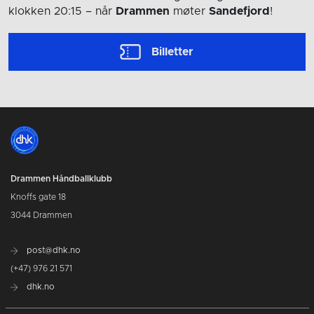
klokken 20:15
– når
Drammen
møter
Sandefjord
!
Billetter
Drammen Håndballklubb
Knoffs gate 18
3044 Drammen
post@dhk.no
(+47) 976 21 571
dhk.no