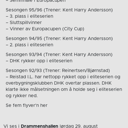
– Semifinale i Europacupen
Sesongen 95/96 (Trener: Kent Harry Andersson)
– 3. plass i eliteserien
– Sluttspillvinner
– Vinner av Europacupen (City Cup)
Sesongen 94/95 (Trener: Kent Harry Andersson)
– 2. plass i eliteserien
Sesongen 93/94 (Trener: Kent Harry Andersson)
– DHK rykker opp i eliteserien
Sesongen 92/93 (Trener: Reinertsen/Bjørnstad)
– Reistad I.L. har nettopp rykket opp i eliteserien og
overbygningsklubben DHK overtar plassen. DHK
klarte ikke målsetningen om å holde seg i eliteserien
og rykker ned.
Se fem flyver’n her
Vi ses i
Drammenshallen
lørdag 29. august