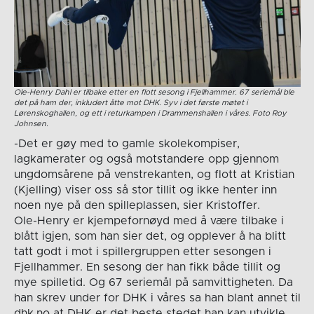
Ole-Henry Dahl er tilbake etter en flott sesong i Fjellhammer. 67 seriemål ble
det på ham der, inkludert åtte mot DHK. Syv i det første møtet i
Lørenskoghallen, og ett i returkampen i Drammenshallen i våres. Foto Roy
Johnsen.
-Det er gøy med to gamle skolekompiser,
lagkamerater og også motstandere opp gjennom
ungdomsårene på venstrekanten, og flott at Kristian
(Kjelling) viser oss så stor tillit og ikke henter inn
noen nye på den spilleplassen, sier Kristoffer.
Ole-Henry er kjempefornøyd med å være tilbake i
blått igjen, som han sier det, og opplever å ha blitt
tatt godt i mot i spillergruppen etter sesongen i
Fjellhammer. En sesong der han fikk både tillit og
mye spilletid. Og 67 seriemål på samvittigheten. Da
han skrev under for DHK i våres sa han blant annet til
dhk.no at DHK er det beste stedet han kan utvikle