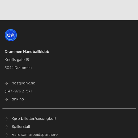
Drammen Håndballklubb
Knoffs gate 18
3044 Drammen
post@dhk.no
(+47) 976 21 571
dhk.no
Kjøp billetter/sesongkort
Spillerstall
Våre samarbeidspartnere