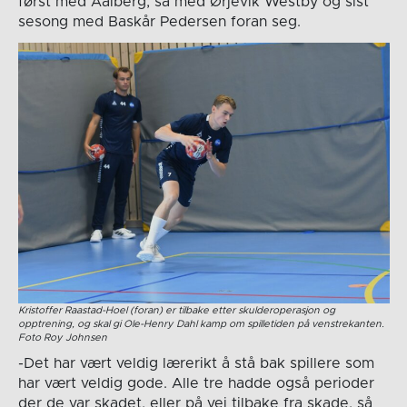
først med Aalberg, så med Ørjevik Westby og sist
sesong med Baskår Pedersen foran seg.
Kristoffer Raastad-Hoel (foran) er tilbake etter skulderoperasjon og
opptrening, og skal gi Ole-Henry Dahl kamp om spilletiden på venstrekanten.
Foto Roy Johnsen
-Det har vært veldig lærerikt å stå bak spillere som
har vært veldig gode. Alle tre hadde også perioder
der de var skadet, eller på vei tilbake fra skade, så