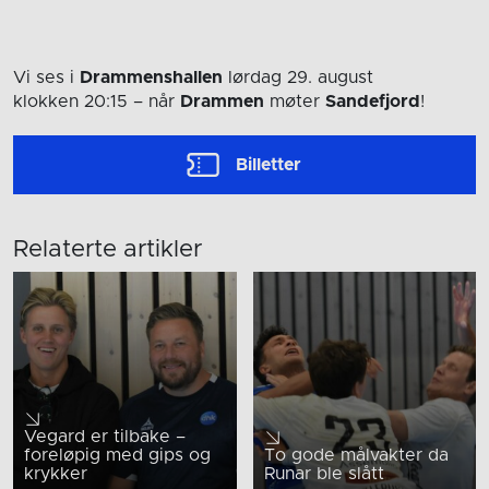
Vi ses i
Drammenshallen
lørdag 29. august
klokken 20:15
– når
Drammen
møter
Sandefjord
!
Billetter
Relaterte artikler
Vegard er tilbake –
foreløpig med gips og
To gode målvakter da
krykker
Runar ble slått