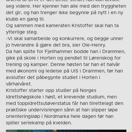
seg videre. Her kjenner han alle med den tryggheten
det gir, og han trenger ikke begynne på nytt i en ny
klubb en gang til.
Og sammen med kameraten Kristoffer skal han ta
ytterlige steg.
-Vi skal samarbeide og konkurrere, og begge unner
jo hverandre å gjøre det bra, sier Ole-Henry.
Da han spilte for Fjellhammer bodde han i Drammen,
gikk på skole i Horten og pendlet til Lørenskog for
trening og kamper. Denne høsten tar han et halvår
med økonomi og ledelse på UiS i Drammen, før han
avslutter det påbegynte studiet i Horten i
vårhalvåret.
Kristoffer starter opp studier på Norges
Idrettshøgskole i høst, et krevende studium, men
med toppidrettsutøverstatus får han tilrettelagt den
praktiske undervisningen sånn at han slipper løpe
orienteringsløp i Nordmarka hele dagen før han
spiller seriekamp på kvelden.