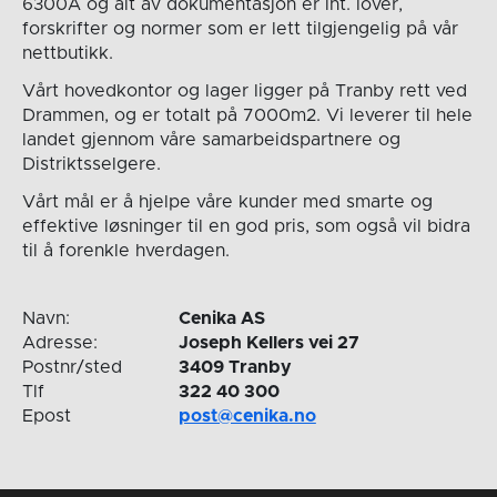
6300A og alt av dokumentasjon er iht. lover,
forskrifter og normer som er lett tilgjengelig på vår
nettbutikk.
Vårt hovedkontor og lager ligger på Tranby rett ved
Drammen, og er totalt på 7000m2. Vi leverer til hele
landet gjennom våre samarbeidspartnere og
Distriktsselgere.
Vårt mål er å hjelpe våre kunder med smarte og
effektive løsninger til en god pris, som også vil bidra
til å forenkle hverdagen.
Navn:
Cenika AS
Adresse:
Joseph Kellers vei 27
Postnr/sted
3409 Tranby
Tlf
322 40 300
Epost
post@cenika.no