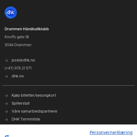
Drammen Håndballklubb
Knoffs gate 18
3044 Drammen
post@dhk.no
(+47) 976 21 571
dhk.no
Kjøp billetter/sesongkort
Spillerstall
Våre samarbeidspartnere
DHK Terminliste
Personvernerklæring
DHK på Facebook