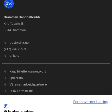
Drammen Håndballklubb
Knoffs gate 18
3044 Drammen
post@dhk.no
(+47) 976 21 571
dhk.no
Kjøp billetter/sesongkort
Spillerstall
Våre samarbeidspartnere
DHK Terminliste
Personvernerklæring
DHK på Facebook
DHK på Instagram
Vi bruker cookies