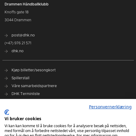
Drammen Håndballklubb
Knoffs gate 18
3044 Drammen
post@dhk.no
(+47) 976 21 571
dhk.no
Kjøp billetter/sesongkort
Spillerstall
Våre samarbeidspartnere
DHK Terminliste
Personvernerklæring
DHK på Facebook
DHK på Instagram
Vi bruker cookies
DHK på TikTok
Vi kan kan komme til å bruke cookies for å analysere besøk på nettsiden,
med formål om å forbedre nettstedet vårt, vise personlig tilpasset innhold
og for å gi deg en flott nettstedopplevelse. For mer informasjon om