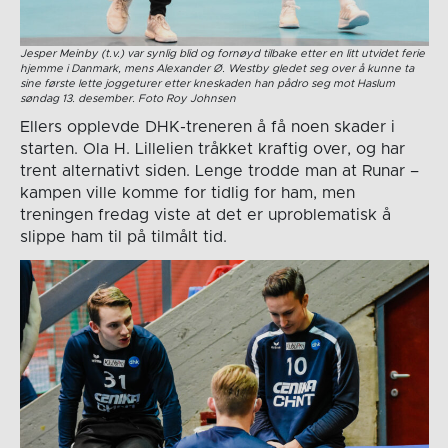
Jesper Meinby (t.v.) var synlig blid og fornøyd tilbake etter en litt utvidet ferie
hjemme i Danmark, mens Alexander Ø. Westby gledet seg over å kunne ta
sine første lette joggeturer etter kneskaden han pådro seg mot Haslum
søndag 13. desember. Foto Roy Johnsen
Ellers opplevde DHK-treneren å få noen skader i
starten. Ola H. Lillelien tråkket kraftig over, og har
trent alternativt siden. Lenge trodde man at Runar –
kampen ville komme for tidlig for ham, men
treningen fredag viste at det er uproblematisk å
slippe ham til på tilmålt tid.