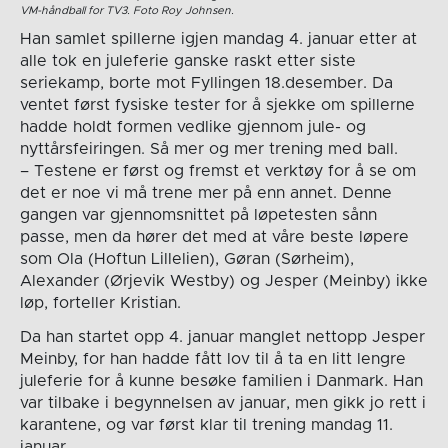
VM-håndball for TV3. Foto Roy Johnsen.
Han samlet spillerne igjen mandag 4. januar etter at
alle tok en juleferie ganske raskt etter siste
seriekamp, borte mot Fyllingen 18.desember. Da
ventet først fysiske tester for å sjekke om spillerne
hadde holdt formen vedlike gjennom jule- og
nyttårsfeiringen. Så mer og mer trening med ball.
– Testene er først og fremst et verktøy for å se om
det er noe vi må trene mer på enn annet. Denne
gangen var gjennomsnittet på løpetesten sånn
passe, men da hører det med at våre beste løpere
som Ola (Hoftun Lillelien), Gøran (Sørheim),
Alexander (Ørjevik Westby) og Jesper (Meinby) ikke
løp, forteller Kristian.
Da han startet opp 4. januar manglet nettopp Jesper
Meinby, for han hadde fått lov til å ta en litt lengre
juleferie for å kunne besøke familien i Danmark. Han
var tilbake i begynnelsen av januar, men gikk jo rett i
karantene, og var først klar til trening mandag 11.
januar.