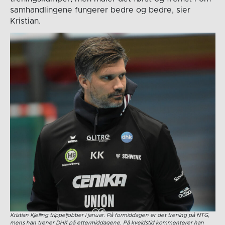
samhandlingene fungerer bedre og bedre, sier
Kristian.
Kristian Kjelling trippeljobber i januar. På formiddagen er det trening på NTG,
mens han trener DHK på ettermiddagene. På kveldstid kommenterer han