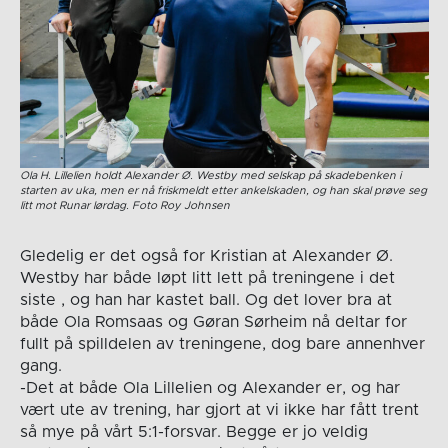
Ola H. Lillelien holdt Alexander Ø. Westby med selskap på skadebenken i
starten av uka, men er nå friskmeldt etter ankelskaden, og han skal prøve seg
litt mot Runar lørdag. Foto Roy Johnsen
Gledelig er det også for Kristian at Alexander Ø.
Westby har både løpt litt lett på treningene i det
siste , og han har kastet ball. Og det lover bra at
både Ola Romsaas og Gøran Sørheim nå deltar for
fullt på spilldelen av treningene, dog bare annenhver
gang.
-Det at både Ola Lillelien og Alexander er, og har
vært ute av trening, har gjort at vi ikke har fått trent
så mye på vårt 5:1-forsvar. Begge er jo veldig