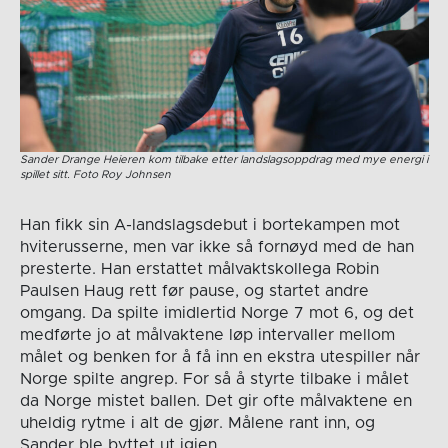
Sander Drange Heieren kom tilbake etter landslagsoppdrag med mye energi i
spillet sitt. Foto Roy Johnsen
Han fikk sin A-landslagsdebut i bortekampen mot
hviterusserne, men var ikke så fornøyd med de han
presterte. Han erstattet målvaktskollega Robin
Paulsen Haug rett før pause, og startet andre
omgang. Da spilte imidlertid Norge 7 mot 6, og det
medførte jo at målvaktene løp intervaller mellom
målet og benken for å få inn en ekstra utespiller når
Norge spilte angrep. For så å styrte tilbake i målet
da Norge mistet ballen. Det gir ofte målvaktene en
uheldig rytme i alt de gjør. Målene rant inn, og
Sander ble byttet ut igjen.