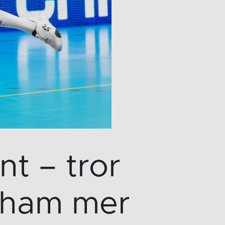
t – tror
t ham mer