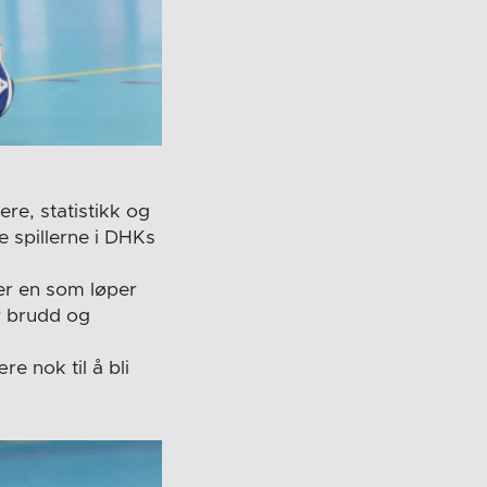
ere, statistikk og
e spillerne i DHKs
 er en som løper
r brudd og
e nok til å bli