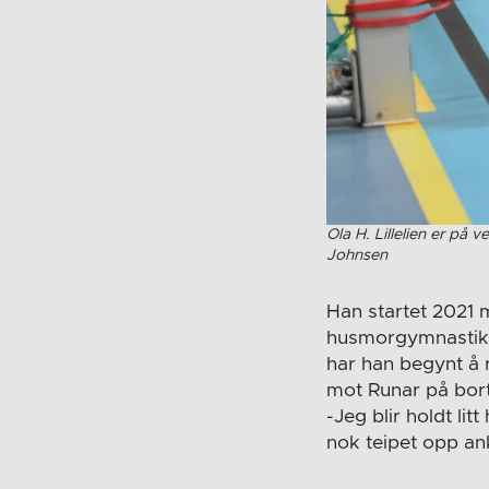
Ola H. Lillelien er på v
Johnsen
Han startet 2021 
husmorgymnastikk 
har han begynt å r
mot Runar på bort
-Jeg blir holdt li
nok teipet opp ankel