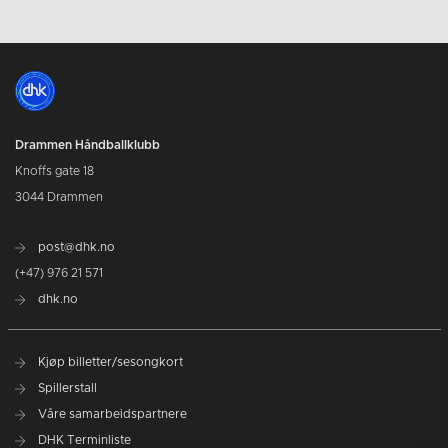
Drammen Håndballklubb
Knoffs gate 18
3044 Drammen
post@dhk.no
(+47) 976 21 571
dhk.no
Kjøp billetter/sesongkort
Spillerstall
Våre samarbeidspartnere
DHK Terminliste