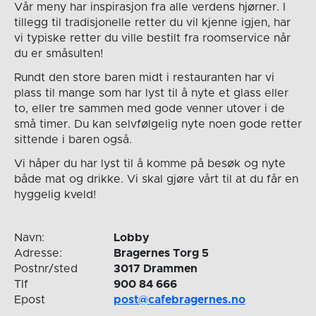
Vår meny har inspirasjon fra alle verdens hjørner. I
tillegg til tradisjonelle retter du vil kjenne igjen, har
vi typiske retter du ville bestilt fra roomservice når
du er småsulten!
Rundt den store baren midt i restauranten har vi
plass til mange som har lyst til å nyte et glass eller
to, eller tre sammen med gode venner utover i de
små timer. Du kan selvfølgelig nyte noen gode retter
sittende i baren også.
Vi håper du har lyst til å komme på besøk og nyte
både mat og drikke. Vi skal gjøre vårt til at du får en
hyggelig kveld!
Navn:
Lobby
Adresse:
Bragernes Torg 5
Postnr/sted
3017 Drammen
Tlf
900 84 666
Epost
post@cafebragernes.no