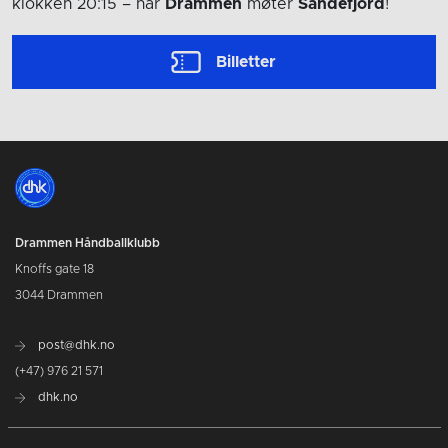
klokken 20:15
– når
Drammen
møter
Sandefjord
!
Billetter
Drammen Håndballklubb
Knoffs gate 18
3044 Drammen
post@dhk.no
(+47) 976 21 571
dhk.no