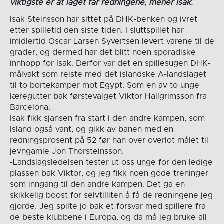
viktigste er at laget får redningene, mener Isak.
Isak Steinsson har sittet på DHK-benken og ivret
etter spilletid den siste tiden. I sluttspillet har
imidlertid Oscar Larsen Syvertsen levert varene til de
grader, og dermed har det blitt noen sporadiske
innhopp for Isak. Derfor var det en spillesugen DHK-
målvakt som reiste med det islandske A-landslaget
til to bortekamper mot Egypt. Som en av to unge
læregutter bak førstevalget Viktor Hallgrimsson fra
Barcelona.
Isak fikk sjansen fra start i den andre kampen, som
Island også vant, og gikk av banen med en
redningsprosent på 52 før han over overlot målet til
jevngamle Jon Thorsteinsson.
-Landslagsledelsen tester ut oss unge for den ledige
plassen bak Viktor, og jeg fikk noen gode treninger
som inngang til den andre kampen. Det ga en
skikkelig boost for selvtilliten å få de redningene jeg
gjorde. Jeg spilte jo bak et forsvar med spillere fra
de beste klubbene i Europa, og da må jeg bruke all