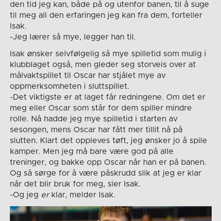
den tid jeg kan, både på og utenfor banen, til å suge
til meg all den erfaringen jeg kan fra dem, forteller
Isak.
-Jeg lærer så mye, legger han til.
Isak ønsker selvfølgelig så mye spilletid som mulig i
klubblaget også, men gleder seg storveis over at
målvaktspillet til Oscar har stjålet mye av
oppmerksomheten i sluttspillet.
-Det viktigste er at laget får redningene. Om det er
meg eller Oscar som står for dem spiller mindre
rolle. Nå hadde jeg mye spilletid i starten av
sesongen, mens Oscar har fått mer tillit nå på
slutten. Klart det oppleves tøft, jeg ønsker jo å spile
kamper. Men jeg må bare være god på alle
treninger, og bakke opp Oscar når han er på banen.
Og så sørge for å være påskrudd slik at jeg er klar
når det blir bruk for meg, sier Isak.
-Og jeg
er
klar, melder Isak.