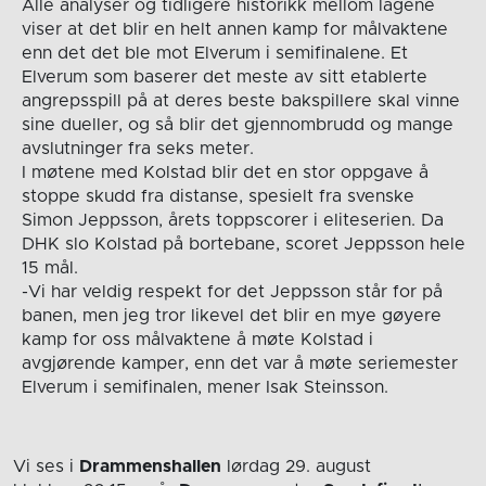
Alle analyser og tidligere historikk mellom lagene
viser at det blir en helt annen kamp for målvaktene
enn det det ble mot Elverum i semifinalene. Et
Elverum som baserer det meste av sitt etablerte
angrepsspill på at deres beste bakspillere skal vinne
sine dueller, og så blir det gjennombrudd og mange
avslutninger fra seks meter.
I møtene med Kolstad blir det en stor oppgave å
stoppe skudd fra distanse, spesielt fra svenske
Simon Jeppsson, årets toppscorer i eliteserien. Da
DHK slo Kolstad på bortebane, scoret Jeppsson hele
15 mål.
-Vi har veldig respekt for det Jeppsson står for på
banen, men jeg tror likevel det blir en mye gøyere
kamp for oss målvaktene å møte Kolstad i
avgjørende kamper, enn det var å møte seriemester
Elverum i semifinalen, mener Isak Steinsson.
Vi ses i
Drammenshallen
lørdag 29. august