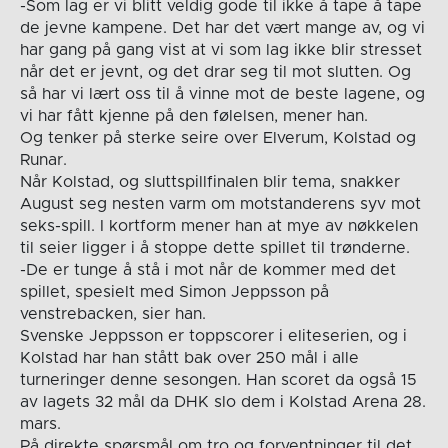
-Som lag er vi blitt veldig gode til ikke å tape å tape
de jevne kampene. Det har det vært mange av, og vi
har gang på gang vist at vi som lag ikke blir stresset
når det er jevnt, og det drar seg til mot slutten. Og
så har vi lært oss til å vinne mot de beste lagene, og
vi har fått kjenne på den følelsen, mener han.
Og tenker på sterke seire over Elverum, Kolstad og
Runar.
Når Kolstad, og sluttspillfinalen blir tema, snakker
August seg nesten varm om motstanderens syv mot
seks-spill. I kortform mener han at mye av nøkkelen
til seier ligger i å stoppe dette spillet til trønderne.
-De er tunge å stå i mot når de kommer med det
spillet, spesielt med Simon Jeppsson på
venstrebacken, sier han.
Svenske Jeppsson er toppscorer i eliteserien, og i
Kolstad har han stått bak over 250 mål i alle
turneringer denne sesongen. Han scoret da også 15
av lagets 32 mål da DHK slo dem i Kolstad Arena 28.
mars.
På direkte spørsmål om tro og forventninger til det