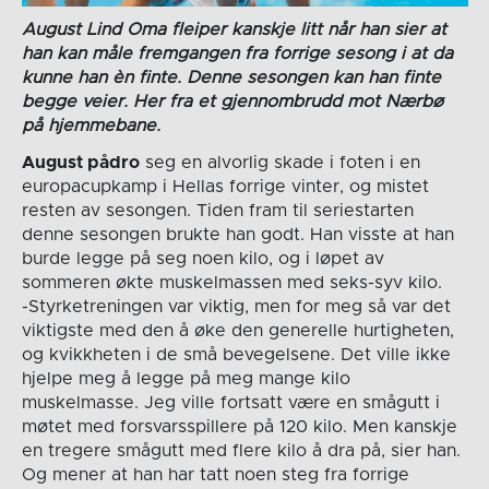
August Lind Oma fleiper kanskje litt når han sier at
han kan måle fremgangen fra forrige sesong i at da
kunne han èn finte. Denne sesongen kan han finte
begge veier. Her fra et gjennombrudd mot Nærbø
på hjemmebane.
August pådro
seg en alvorlig skade i foten i en
europacupkamp i Hellas forrige vinter, og mistet
resten av sesongen. Tiden fram til seriestarten
denne sesongen brukte han godt. Han visste at han
burde legge på seg noen kilo, og i løpet av
sommeren økte muskelmassen med seks-syv kilo.
-Styrketreningen var viktig, men for meg så var det
viktigste med den å øke den generelle hurtigheten,
og kvikkheten i de små bevegelsene. Det ville ikke
hjelpe meg å legge på meg mange kilo
muskelmasse. Jeg ville fortsatt være en smågutt i
møtet med forsvarsspillere på 120 kilo. Men kanskje
en tregere smågutt med flere kilo å dra på, sier han.
Og mener at han har tatt noen steg fra forrige