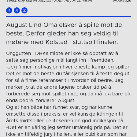
Tekst: Roy Martin Johnsen, Foto: Roy M. Johnsen
19/05/2026
August Lind Oma elsker å spille mot de
beste. Derfor gleder han seg veldig til
møtene med Kolstad i sluttspillfinalen.
Unggutten i DHKs midte er ikke så opptatt av å
sette seg personlige mål langt inn i fremtiden.
-Jeg finner motivasjon i hver eneste kamp jeg spiller.
Det er mot de beste du får sjansen til å teste deg ut,
for så å finne referanser til hvordan bli bedre. Jeg
merker jo at de andre lagene bruker tid på å
forberede seg mot spillet mitt, og da må jeg bare bli
enda bedre, forklarer August.
Og at han både har funnet svar, og har kunne
omsette disse i praksis, er vel kanskje kåringen til
årets midtspiller i eliteserien en god indikasjon på.
-Det er en kåring jeg setter umåtelig pris på. Det er
ikke en tilfeldig jury i hallen, eller publikum som har