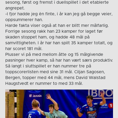
sesong, først og fremst i duellspillet i det etablerte
angrepet.
-I fjor hadde jeg èn finte, i år kan jeg gå begge veier,
oppsummerer han.
Harde fakta viser også at han er blitt mer målfarlig.
Forrige sesong rakk han 23 kamper for laget før
skaden stoppet ham, og hadde 48 mål på
samvittigheten. I år har han spilt 35 kamper totalt, og
har scoret 181 mål.
Plusser vi på med mellom åtte og 15 målgivende
pasninger hver kamp, så har han vært særs produktiv.
Så langt i sluttspillet er han nummer tre på
toppscorerlisten med sine 31 mål. Ciljan Sagosen,
Bergen, topper med 44 mål, mens David Walstad
Haugstvedt er nummer to med 33 mål.