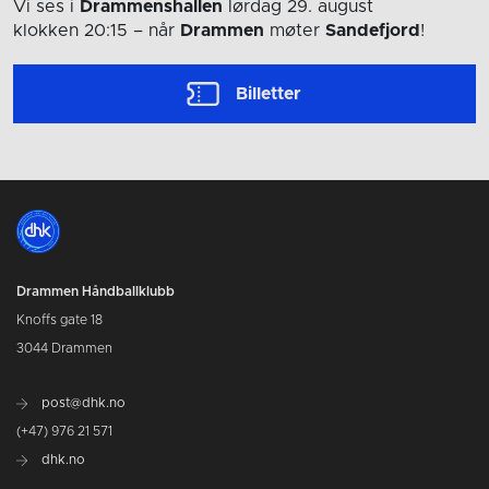
Vi ses i
Drammenshallen
lørdag 29. august
klokken 20:15
– når
Drammen
møter
Sandefjord
!
Billetter
Drammen Håndballklubb
Knoffs gate 18
3044 Drammen
post@dhk.no
(+47) 976 21 571
dhk.no