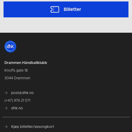
Billetter
Drammen Håndballklubb
Knoffs gate 18
3044 Drammen
post@dhk.no
(+47) 976 21 571
dhk.no
Kjøp billetter/sesongkort