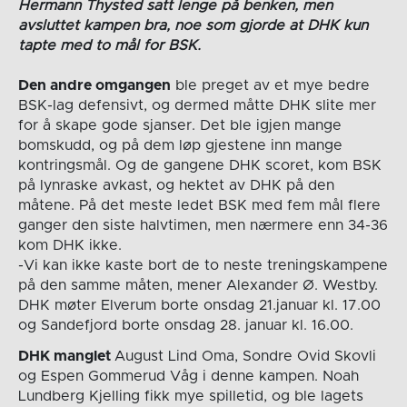
Hermann Thysted satt lenge på benken, men
avsluttet kampen bra, noe som gjorde at DHK kun
tapte med to mål for BSK.
Den andre omgangen
ble preget av et mye bedre
BSK-lag defensivt, og dermed måtte DHK slite mer
for å skape gode sjanser. Det ble igjen mange
bomskudd, og på dem løp gjestene inn mange
kontringsmål. Og de gangene DHK scoret, kom BSK
på lynraske avkast, og hektet av DHK på den
måtene. På det meste ledet BSK med fem mål flere
ganger den siste halvtimen, men nærmere enn 34-36
kom DHK ikke.
-Vi kan ikke kaste bort de to neste treningskampene
på den samme måten, mener Alexander Ø. Westby.
DHK møter Elverum borte onsdag 21.januar kl. 17.00
og Sandefjord borte onsdag 28. januar kl. 16.00.
DHK manglet
August Lind Oma, Sondre Ovid Skovli
og Espen Gommerud Våg i denne kampen. Noah
Lundberg Kjelling fikk mye spilletid, og ble lagets