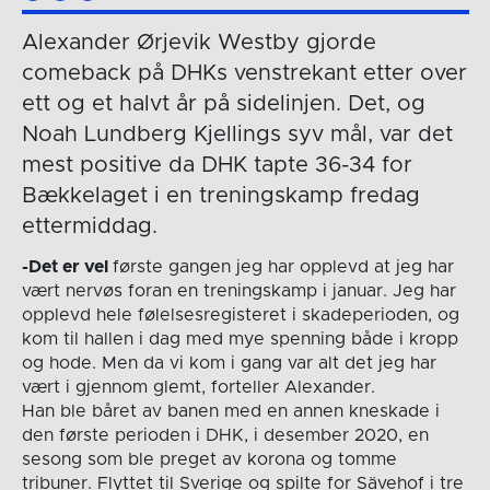
Alexander Ørjevik Westby gjorde
comeback på DHKs venstrekant etter over
ett og et halvt år på sidelinjen. Det, og
Noah Lundberg Kjellings syv mål, var det
mest positive da DHK tapte 36-34 for
Bækkelaget i en treningskamp fredag
ettermiddag.
-Det er vel
første gangen jeg har opplevd at jeg har
vært nervøs foran en treningskamp i januar. Jeg har
opplevd hele følelsesregisteret i skadeperioden, og
kom til hallen i dag med mye spenning både i kropp
og hode. Men da vi kom i gang var alt det jeg har
vært i gjennom glemt, forteller Alexander.
Han ble båret av banen med en annen kneskade i
den første perioden i DHK, i desember 2020, en
sesong som ble preget av korona og tomme
tribuner. Flyttet til Sverige og spilte for Sävehof i tre