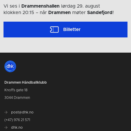
Vi ses i
Drammenshallen
lørdag 29. august
klokken 20:15
– når
Drammen
møter
Sandefjord
!
Billetter
Drammen Håndballklubb
Knoffs gate 18
3044 Drammen
post@dhk.no
(+47) 976 21 571
dhk.no