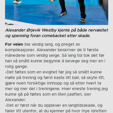
Alexander Ørjevik Westby kjente på både nervøsitet
og spenning foran comebacket etter skade.
For veien
ble veldig lang, og preget av
komplikasjoner. Alexander beskriver de ti første
månedene som veldig seige. Så lang tid tok det før
han så smått kunne begynne å bevege seg mer en i
rolig gange.
-Det føltes som en evighet før jeg så smått kunne
møte på trening og først kaste litt ball, så skyte litt,
gjøre noen forsiktige innhopp og så etter hvert ta
mer og mer del i treningene. Hver eneste trening jeg
kunne gå på føltes som en liten julaften, sier
Alexander.
-Det er først når du opplever en langtidsskade, og
faller litt utenfor, at du kjenner på hvor mye idretten