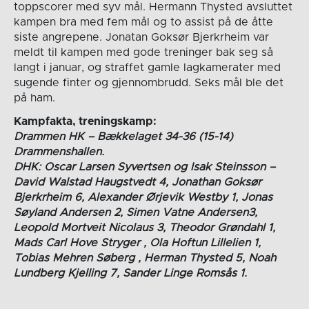
toppscorer med syv mål. Hermann Thysted avsluttet
kampen bra med fem mål og to assist på de åtte
siste angrepene. Jonatan Goksør Bjerkrheim var
meldt til kampen med gode treninger bak seg så
langt i januar, og straffet gamle lagkamerater med
sugende finter og gjennombrudd. Seks mål ble det
på ham.
Kampfakta, treningskamp:
Drammen HK – Bækkelaget 34-36 (15-14)
Drammenshallen.
DHK: Oscar Larsen Syvertsen og Isak Steinsson –
David Walstad Haugstvedt 4, Jonathan Goksør
Bjerkrheim 6, Alexander Ørjevik Westby 1, Jonas
Søyland Andersen 2, Simen Vatne Andersen3,
Leopold Mortveit Nicolaus 3, Theodor Grøndahl 1,
Mads Carl Hove Stryger , Ola Hoftun Lillelien 1,
Tobias Mehren Søberg , Herman Thysted 5, Noah
Lundberg Kjelling 7, Sander Linge Romsås 1.