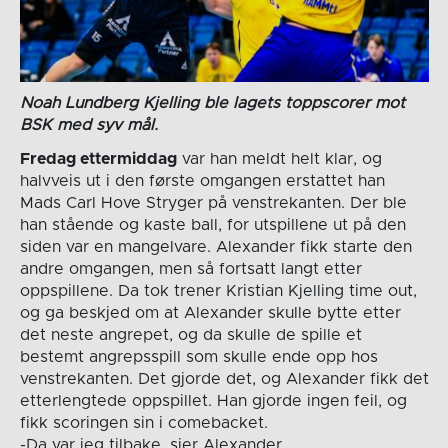
Noah Lundberg Kjelling ble lagets toppscorer mot
BSK med syv mål.
Fredag ettermiddag
var han meldt helt klar, og
halvveis ut i den første omgangen erstattet han
Mads Carl Hove Stryger på venstrekanten. Der ble
han stående og kaste ball, for utspillene ut på den
siden var en mangelvare. Alexander fikk starte den
andre omgangen, men så fortsatt langt etter
oppspillene. Da tok trener Kristian Kjelling time out,
og ga beskjed om at Alexander skulle bytte etter
det neste angrepet, og da skulle de spille et
bestemt angrepsspill som skulle ende opp hos
venstrekanten. Det gjorde det, og Alexander fikk det
etterlengtede oppspillet. Han gjorde ingen feil, og
fikk scoringen sin i comebacket.
-Da var jeg tilbake, sier Alexander.