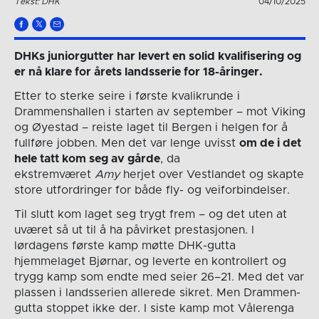
Tekst: DHK
04/10/2025
DHKs juniorgutter har levert en solid kvalifisering og
er nå klare for årets landsserie for 18-åringer.
Etter to sterke seire i første kvalikrunde i
Drammenshallen i starten av september – mot Viking
og Øyestad – reiste laget til Bergen i helgen for å
fullføre jobben. Men det var lenge uvisst
om de i det
hele tatt kom seg av gårde
, da
ekstremværet
Amy
herjet over Vestlandet og skapte
store utfordringer for både fly- og veiforbindelser.
Til slutt kom laget seg trygt frem – og det uten at
uværet så ut til å ha påvirket prestasjonen. I
lørdagens første kamp møtte DHK-gutta
hjemmelaget Bjørnar, og leverte en kontrollert og
trygg kamp som endte med seier 26–21. Med det var
plassen i landsserien allerede sikret. Men Drammen-
gutta stoppet ikke der. I siste kamp mot Vålerenga