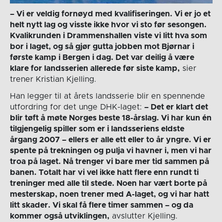
– Vi er veldig fornøyd med kvalifiseringen. Vi er jo et
helt nytt lag og visste ikke hvor vi sto før sesongen.
Kvalikrunden i Drammenshallen viste vi litt hva som
bor i laget, og så gjør gutta jobben mot Bjørnar i
første kamp i Bergen i dag. Det var deilig å være
klare for landsserien allerede før siste kamp,
sier
trener Kristian Kjelling.
Han legger til at årets landsserie blir en spennende
utfordring for det unge DHK-laget:
– Det er klart det
blir tøft å møte Norges beste 18-årslag. Vi har kun én
tilgjengelig spiller som er i landsseriens eldste
årgang 2007 – ellers er alle ett eller to år yngre. Vi er
spente på trekningen og pulja vi havner i, men vi har
troa på laget. Nå trenger vi bare mer tid sammen på
banen. Totalt har vi vel ikke hatt flere enn rundt ti
treninger med alle til stede. Noen har vært borte på
mesterskap, noen trener med A-laget, og vi har hatt
litt skader. Vi skal få flere timer sammen – og da
kommer også utviklingen,
avslutter Kjelling.