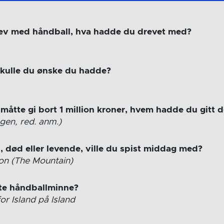
rev med håndball, hva hadde du drevet med?
 skulle du ønske du hadde?
åtte gi bort 1 million kroner, hvem hadde du gitt de
ngen, red. anm.)
, død eller levende, ville du spist middag med?
on (The Mountain)
ste håndballminne?
or Island på Island