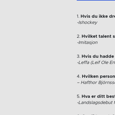
1.
Hvis du ikke d
-Ishockey
2.
Hvilket talent
-Imitasjon
3.
Hvis du hadde m
-Leffa (Leif Ole E
4.
Hvilken person
–
Hafthor Björnss
5.
Hva er ditt be
-Landslagsdebut f