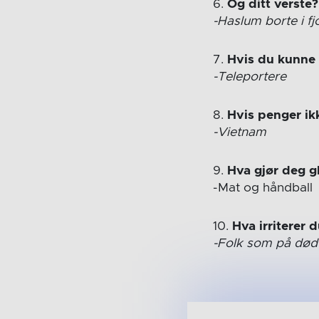
6.
Og ditt verste?
-Haslum borte i fj
7.
Hvis du kunne 
-Teleportere
8.
Hvis penger ik
-Vietnam
9.
Hva gjør deg g
-Mat og håndball
10.
Hva irriterer 
-Folk som på død o