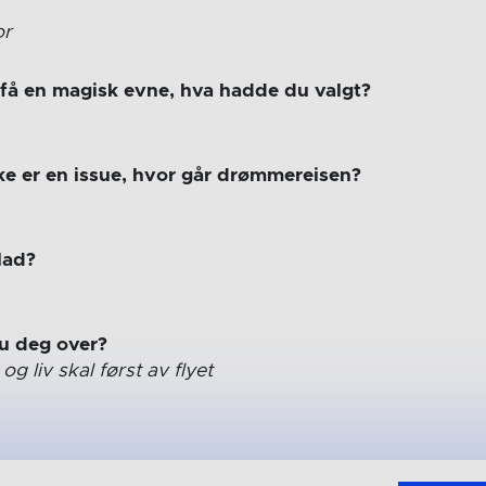
or
få en magisk evne, hva hadde du valgt?
ke er en issue, hvor går drømmereisen?
lad?
du deg over?
g liv skal først av flyet