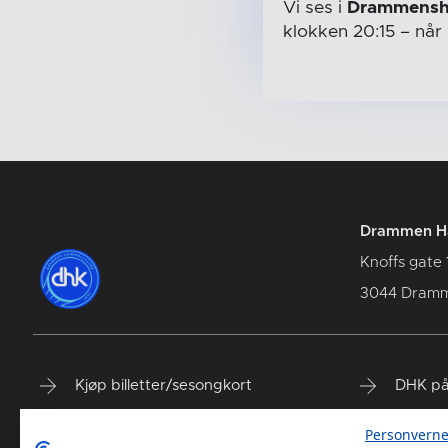
Vi ses i
Drammensh
klokken 20:15
– når
Drammen Hå
Knoffs gate 
3044 Dram
Kjøp billetter/sesongkort
DHK på
Spillerstall
DHK på
Personverne
Våre samarbeidspartnere
DHK på