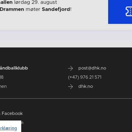
allen
lørdag 29. august
Drammen
møter
Sandefjord
!
ndballklubb
post@dhk.no
18
(+47) 976 21 571
men
dhk.no
 Facebook
 Instagram
rklæring
 TikTok