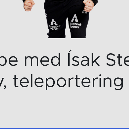
pe med Ísak St
, teleportering