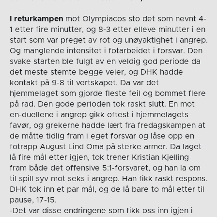
I returkampen
mot Olympiacos sto det som nevnt 4-
1 etter fire minutter, og 8-3 etter elleve minutter i en
start som var preget av rot og unøyaktighet i angrep.
Og manglende intensitet i fotarbeidet i forsvar. Den
svake starten ble fulgt av en veldig god periode da
det meste stemte begge veier, og DHK hadde
kontakt på 9-8 til vertskapet. Da var det
hjemmelaget som gjorde fleste feil og bommet flere
på rad. Den gode perioden tok raskt slutt. En mot
en-duellene i angrep gikk oftest i hjemmelagets
favør, og grekerne hadde lært fra fredagskampen at
de måtte tidlig fram i eget forsvar og låse opp en
fotrapp August Lind Oma på sterke armer. Da laget
lå fire mål etter igjen, tok trener Kristian Kjelling
fram både det offensive 5:1-forsvaret, og han la om
til spill syv mot seks i angrep. Han fikk raskt respons.
DHK tok inn et par mål, og de lå bare to mål etter til
pause, 17-15.
-Det var disse endringene som fikk oss inn igjen i