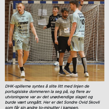
DHK-spillerne syntes å slite litt med linjen de
portugisiske dommeren la seg på, og flere av
utvisningene var av det unødvendige slaget og
burde vært unngått. Her er det Sondre Ovid Skovli
som får sin andre to-minutter i kampen.