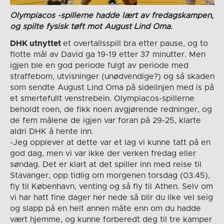
Olympiacos -spillerne hadde lært av fredagskampen,
og spilte fysisk tøft mot August Lind Oma.
DHK utnyttet
et overtallsspill bra etter pause, og to
flotte mål av David ga 19-19 etter 37 minutter. Men
igjen ble en god periode fulgt av periode med
straffebom, utvisninger (unødvendige?) og så skaden
som sendte August Lind Oma på sidelinjen med is på
et smertefullt venstrebein. Olympiacos-spillerne
beholdt roen, de fikk noen avgjørende redninger, og
de fem målene de igjen var foran på 29-25, klarte
aldri DHK å hente inn.
-Jeg opplever at dette var et lag vi kunne tatt på en
god dag, men vi var ikke der verken fredag eller
søndag. Det er klart at det spiller inn med reise til
Stavanger, opp tidlig om morgenen torsdag (03.45),
fly til København, venting og så fly til Athen. Selv om
vi har hatt fine dager her nede så blir du like vel seig
og slapp på en helt annen måte enn om du hadde
vært hjemme, og kunne forberedt deg til tre kamper