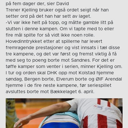
på fem dager der, sier David
Trener Kjelling bruker også ordet seigt når han
setter ord på det han har sett av laget.
-Vi var ikke helt på topp, og måtte gamble litt på
slutten i denne kampen. Om vi tapte med to eller
fire mål spilte for så vidt ikke noen rolle.
Hovedinntrykket etter at spillerne har levert
fremragende prestasjoner og vist innsats i tæl disse
tre kampene, og det var først og fremst viktig å få
med seg to poeng borte mot Sandnes. For det er
tøffe kamper som venter i serien, minner Kjelling om.
I tur og orden skal DHK opp mot Kolstad hjemme
søndag, Bergen borte, Elverum borte og ØIF Arendal
hjemme i de fire neste kampene, før seriespillet
avsluttes borte mot Bækkelaget 6. april.