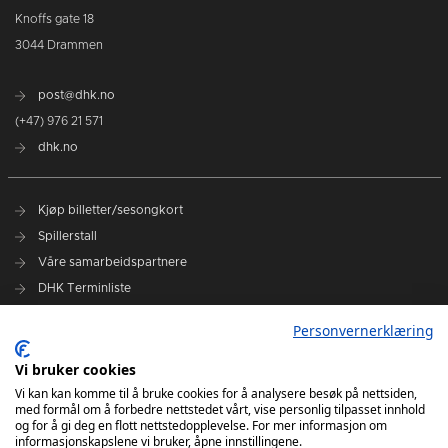
Knoffs gate 18
3044 Drammen
post@dhk.no
(+47) 976 21 571
dhk.no
Kjøp billetter/sesongkort
Spillerstall
Våre samarbeidspartnere
DHK Terminliste
Personvernerklæring
DHK på Facebook
DHK på Instagram
Vi bruker cookies
DHK på TikTok
Vi kan kan komme til å bruke cookies for å analysere besøk på nettsiden,
med formål om å forbedre nettstedet vårt, vise personlig tilpasset innhold
og for å gi deg en flott nettstedopplevelse. For mer informasjon om
informasjonskapslene vi bruker, åpne innstillingene.