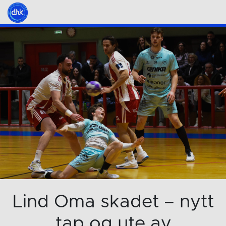
Lind Oma skadet – nytt
tap og ute av