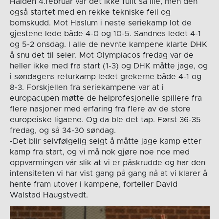
Halden 4.februar var det ikke fullt så ille, men den
også startet med en rekke tekniske feil og
bomskudd. Mot Haslum i neste seriekamp lot de
gjestene lede både 4-0 og 10-5. Sandnes ledet 4-1
og 5-2 onsdag. I alle de nevnte kampene klarte DHK
å snu det til seier. Mot Olympiacos fredag var de
heller ikke med fra start (1-3) og DHK måtte jage, og
i søndagens returkamp ledet grekerne både 4-1 og
8-3. Forskjellen fra seriekampene var at i
europacupen møtte de helprofesjonelle spillere fra
flere nasjoner med erfaring fra flere av de store
europeiske ligaene. Og da ble det tap. Først 36-35
fredag, og så 34-30 søndag.
-Det blir selvfølgelig seigt å måtte jage kamp etter
kamp fra start, og vi må nok gjøre noe noe med
oppvarmingen vår slik at vi er påskrudde og har den
intensiteten vi har vist gang på gang nå at vi klarer å
hente fram utover i kampene, forteller David
Walstad Haugstvedt.