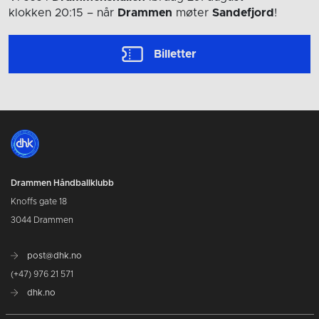
klokken 20:15
– når
Drammen
møter
Sandefjord
!
Billetter
Drammen Håndballklubb
Knoffs gate 18
3044 Drammen
post@dhk.no
(+47) 976 21 571
dhk.no