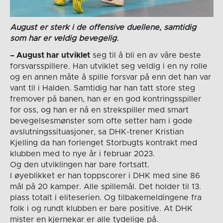
August er sterk i de offensive duellene, samtidig
som har er veldig bevegelig.
– August har utviklet
seg til å bli en av våre beste
forsvarsspillere. Han utviklet seg veldig i en ny rolle
og en annen måte å spille forsvar på enn det han var
vant til i Halden. Samtidig har han tatt store steg
fremover på banen, han er en god kontringsspiller
for oss, og han er nå en strekspiller med smart
bevegelsesmønster som ofte setter ham i gode
avslutningssituasjoner, sa DHK-trener Kristian
Kjelling da han forlenget Storbugts kontrakt med
klubben med to nye år i februar 2023.
Og den utviklingen har bare fortsatt.
I øyeblikket er han toppscorer i DHK med sine 86
mål på 20 kamper. Alle spillemål. Det holder til 13.
plass totalt i eliteserien. Og tilbakemeldingene fra
folk i og rundt klubben er bare positive. At DHK
mister en kjernekar er alle tydelige på.