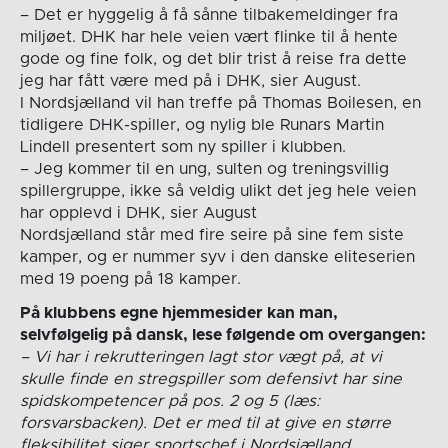
– Det er hyggelig å få sånne tilbakemeldinger fra
miljøet. DHK har hele veien vært flinke til å hente
gode og fine folk, og det blir trist å reise fra dette
jeg har fått være med på i DHK, sier August.
I Nordsjælland vil han treffe på Thomas Boilesen, en
tidligere DHK-spiller, og nylig ble Runars Martin
Lindell presentert som ny spiller i klubben.
– Jeg kommer til en ung, sulten og treningsvillig
spillergruppe, ikke så veldig ulikt det jeg hele veien
har opplevd i DHK, sier August
Nordsjælland står med fire seire på sine fem siste
kamper, og er nummer syv i den danske eliteserien
med 19 poeng på 18 kamper.
På klubbens egne hjemmesider kan man,
selvfølgelig på dansk, lese følgende om overgangen:
– Vi har i rekrutteringen lagt stor vægt på, at vi
skulle finde en stregspiller som defensivt har sine
spidskompetencer på pos. 2 og 5 (læs:
forsvarsbacken). Det er med til at give en større
fleksibilitet siger sportschef i Nordsjælland