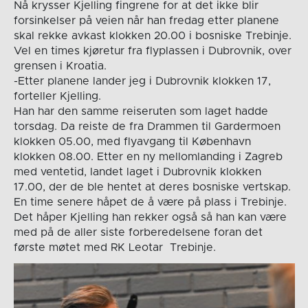
Nå krysser Kjelling fingrene for at det ikke blir
forsinkelser på veien når han fredag etter planene
skal rekke avkast klokken 20.00 i bosniske Trebinje.
Vel en times kjøretur fra flyplassen i Dubrovnik, over
grensen i Kroatia.
-Etter planene lander jeg i Dubrovnik klokken 17,
forteller Kjelling.
Han har den samme reiseruten som laget hadde
torsdag. Da reiste de fra Drammen til Gardermoen
klokken 05.00, med flyavgang til København
klokken 08.00. Etter en ny mellomlanding i Zagreb
med ventetid, landet laget i Dubrovnik klokken
17.00, der de ble hentet at deres bosniske vertskap.
En time senere håpet de å være på plass i Trebinje.
Det håper Kjelling han rekker også så han kan være
med på de aller siste forberedelsene foran det
første møtet med RK Leotar Trebinje.