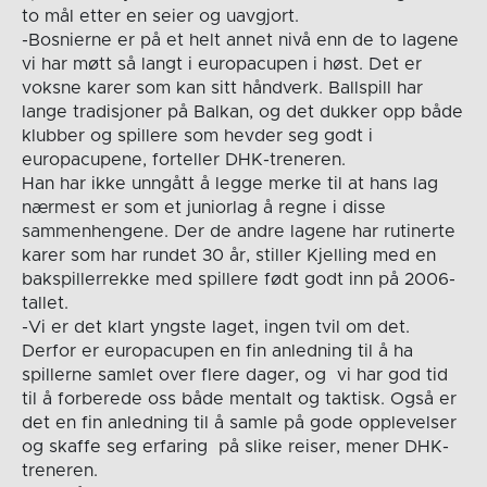
to mål etter en seier og uavgjort.
-Bosnierne er på et helt annet nivå enn de to lagene
vi har møtt så langt i europacupen i høst. Det er
voksne karer som kan sitt håndverk. Ballspill har
lange tradisjoner på Balkan, og det dukker opp både
klubber og spillere som hevder seg godt i
europacupene, forteller DHK-treneren.
Han har ikke unngått å legge merke til at hans lag
nærmest er som et juniorlag å regne i disse
sammenhengene. Der de andre lagene har rutinerte
karer som har rundet 30 år, stiller Kjelling med en
bakspillerrekke med spillere født godt inn på 2006-
tallet.
-Vi er det klart yngste laget, ingen tvil om det.
Derfor er europacupen en fin anledning til å ha
spillerne samlet over flere dager, og vi har god tid
til å forberede oss både mentalt og taktisk. Også er
det en fin anledning til å samle på gode opplevelser
og skaffe seg erfaring på slike reiser, mener DHK-
treneren.