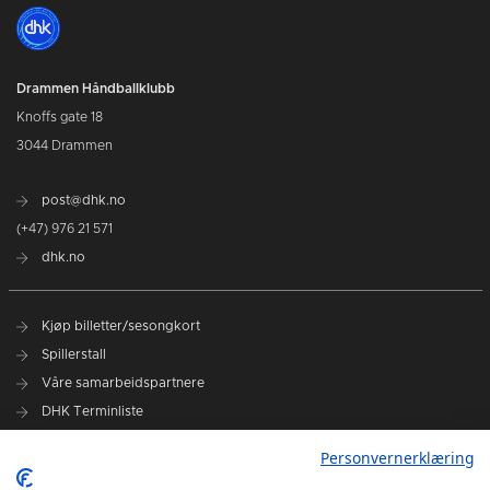
Drammen Håndballklubb
Knoffs gate 18
3044 Drammen
post@dhk.no
(+47) 976 21 571
dhk.no
Kjøp billetter/sesongkort
Spillerstall
Våre samarbeidspartnere
DHK Terminliste
Personvernerklæring
DHK på Facebook