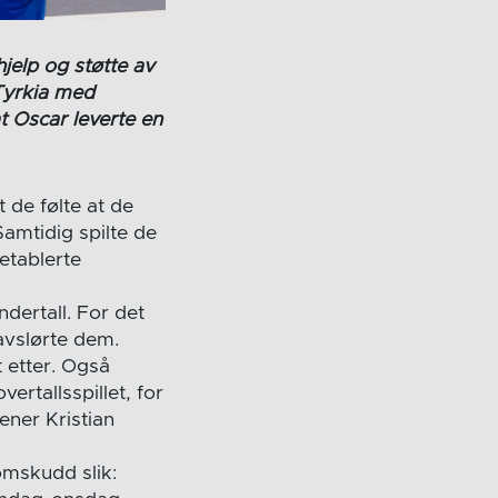
jelp og støtte av
Tyrkia med
t Oscar leverte en
t de følte at de
amtidig spilte de
etablerte
ndertall. For det
avslørte dem.
t etter. Også
ertallsspillet, for
rener Kristian
mskudd slik: