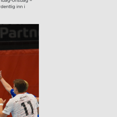
øndag-onsdag –
dentlig inn i