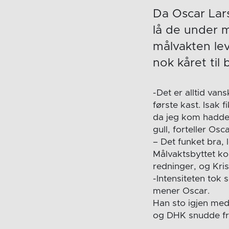
Da Oscar Lar
lå de under 
målvakten lev
nok kåret til
-Det er alltid van
første kast. Isak 
da jeg kom hadde f
gull, forteller Osca
– Det funket bra, l
Målvaktsbyttet kom
redninger, og Kris
-Intensiteten tok s
mener Oscar.
Han sto igjen me
og DHK snudde fra