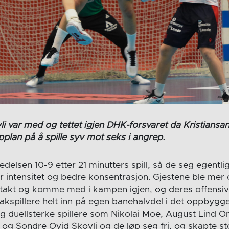
i var med og tettet igjen DHK-forsvaret da Kristiansa
plan på å spille syv mot seks i angrep.
ledelsen 10-9 etter 21 minutters spill, så de seg egentlig
r intensitet og bedre konsentrasjon. Gjestene ble mer 
ntakt og komme med i kampen igjen, og deres offensiv
akspillere helt inn på egen banehalvdel i det oppbygge
g duellsterke spillere som Nikolai Moe, August Lind O
og Sondre Ovid Skovli og de løp seg fri, og skapte st