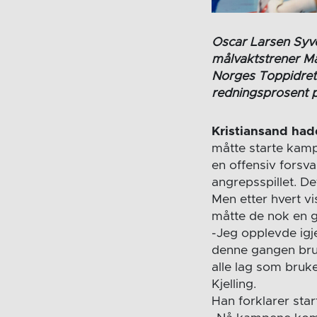
Oscar Larsen Syve
målvaktstrener Ma
Norges Toppidrett
redningsprosent 
Kristiansand ha
måtte starte kamp
en offensiv forsva
angrepsspillet. De
Men etter hvert vi
måtte de nok en g
-Jeg opplevde igje
denne gangen brukt
alle lag som bruker
Kjelling.
Han forklarer st