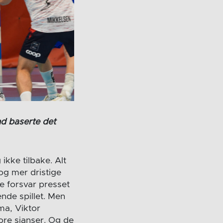
nd baserte det
 ikke tilbake. Alt
og mer dristige
e forsvar presset
nde spillet. Men
ma, Viktor
ore sjanser. Og de