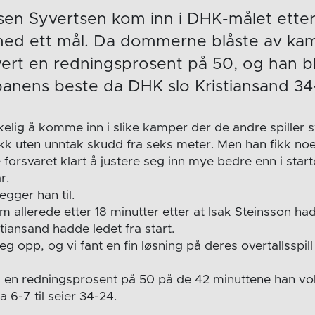
sen Syvertsen kom inn i DHK-målet etter
med ett mål. Da dommerne blåste av k
ert en redningsprosent på 50, og han bl
 banens beste da DHK slo Kristiansand 34
skelig å komme inn i slike kamper der de andre spiller 
fikk uten unntak skudd fra seks meter. Men han fikk no
orsvaret klart å justere seg inn mye bedre enn i start
r.
egger han til.
 allerede etter 18 minutter etter at Isak Steinsson had
tiansand hadde ledet fra start.
eg opp, og vi fant en fin løsning på deres overtallsspill
d en redningsprosent på 50 på de 42 minuttene han vo
 6-7 til seier 34-24.