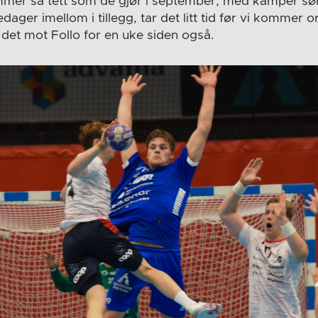
er så tett som de gjør i september, med kamper s
ager imellom i tillegg, tar det litt tid før vi kommer or
 det mot Follo for en uke siden også.