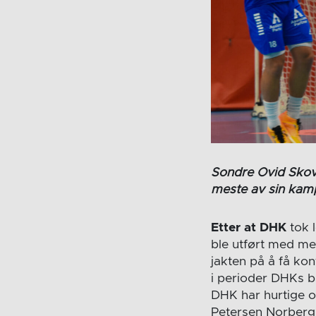
Sondre Ovid Skovl
meste av sin kamp
Etter at DHK
tok 
ble utført med me
jakten på å få ko
i perioder DHKs b
DHK har hurtige o
Petersen Norberg 