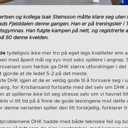
rtsen og kollega Isak Steinsson måtte klare seg uten h
ds Fjelddalen denne gangen. Han er på treningsleir i 
sgymnas. Han fulgte kampen på nett, og registrerte a
på 50 denne kvelden.
dde
tydeligvis ikke mer tro på eget lags kvaliteter enn a
en med åpent mål og syv mot seks spillere i angrep. S
rsvariant som faktisk ga DHK større utfordringer i det 
t gjorde at de ledet 5-2 på det meste.
ste DHK igjen at de er veldig gode til å forsvare seg i u
ang, for Kristiansand fortsatte med det selv om DHK 
n at spillerne ikke lot seg stresse selv om vi havnet lit
e vi litt tid på å finne de gode løsningene mot dette ov
 denne varianten spiller den litt forskjellig, forklarer t
artproblemene DHK hadde med både tekniske feil og bo