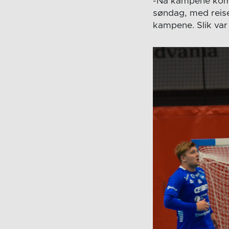
-Nå kampene komm
søndag, med reised
kampene. Slik var