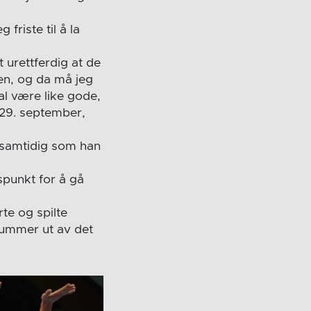
friste til å la
t urettferdig at de
iden, og da må jeg
l være like gode,
 29. september,
, samtidig som han
spunkt for å gå
rte og spilte
nummer ut av det
.