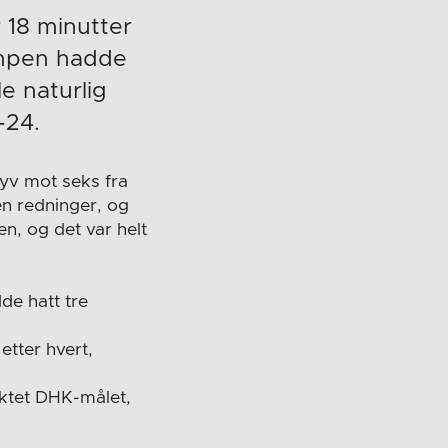
 18 minutter
ampen hadde
e naturlig
-24.
syv mot seks fra
en redninger, og
en, og det var helt
de hatt tre
 etter hvert,
ktet DHK-målet,