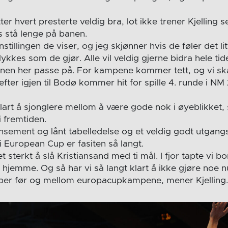
 hvert presterte veldig bra, lot ikke trener Kjelling seg 
s stå lenge på banen.
stillingen de viser, og jeg skjønner hvis de føler det lit
e lykkes som de gjør. Alle vil veldig gjerne bidra hele t
en her passe på. For kampene kommer tett, og vi ska
fter igjen til Bodø kommer hit for spille 4. runde i NM
klart å sjonglere mellom å være gode nok i øyeblikket
i fremtiden.
ansement og lånt tabelledelse og et veldig godt utgang
e i European Cup er fasiten så langt.
 sterkt å slå Kristiansand med ti mål. I fjor tapte vi bo
hjemme. Og så har vi så langt klart å ikke gjøre noe 
r før og mellom europacupkampene, mener Kjelling