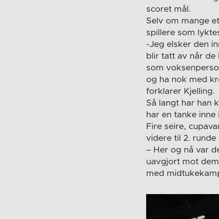
scoret mål.
Selv om mange etter
spillere som lykte
-Jeg elsker den inn
blir tatt av når d
som voksenperson
og ha nok med kre
forklarer Kjelling.
Så langt har han 
har en tanke inne 
Fire seire, cupav
videre til 2. rund
– Her og nå var det
uavgjort mot dem 
med midtukekampe