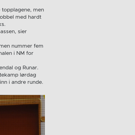
e topplagene, men
 kobbel med hardt
ks.
assen, sier
Drammen nummer fem
inalen i NM for
endal og Runar.
rtekamp lørdag
nn i andre runde.