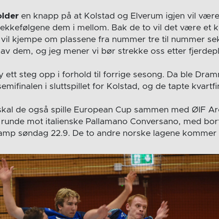
older
en knapp på at Kolstad og Elverum igjen vil vær
 rekkefølgene dem i mellom. Bak de to vil det være et
vil kjempe om plassene fra nummer tre til nummer se
 av dem, og jeg mener vi bør strekke oss etter fjerdepl
bety ett steg opp i forhold til forrige sesong. Da ble 
semifinalen i sluttspillet for Kolstad, og de tapte kvartf
kal de også spille European Cup sammen med ØIF Ar
e runde mot italienske Pallamano Conversano, med bo
amp søndag 22.9. De to andre norske lagene kommer i