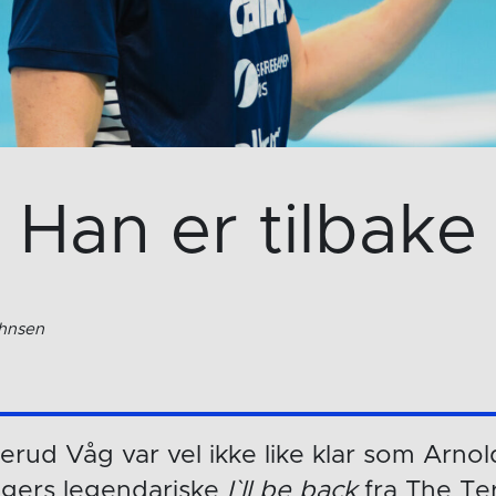
Han er tilbake
ohnsen
ud Våg var vel ikke like klar som Arnol
gers legendariske
I`ll be back
fra The Ter