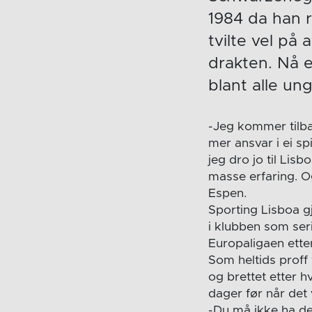
1984 da han r
tvilte vel på
drakten. Nå e
blant alle un
-Jeg kommer tilba
mer ansvar i ei s
jeg dro jo til Lis
masse erfaring. Og
Espen.
Sporting Lisboa g
i klubben som serie
Europaligaen etter
Som heltids proff
og brettet etter h
dager før når det
-Du må ikke ha d