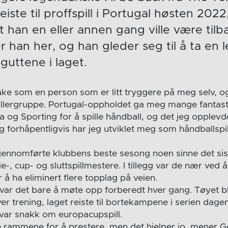
eiste til proffspill i Portugal høsten 202
 at han en eller annen gang ville være til
r han her, og han gleder seg til å ta en l
gguttene i laget.
ke som en person som er litt tryggere på meg selv, o
pillergruppe. Portugal-oppholdet ga meg mange fantas
boa og Sporting for å spille håndball, og det jeg opplev
 forhåpentligvis har jeg utviklet meg som håndballspill
jennomførte klubbens beste sesong noen sinne det sis
-, cup- og sluttspillmestere. I tillegg var de nær ved å 
 å ha eliminert flere topplag på veien.
 var det bare å møte opp forberedt hver gang. Tøyet bl
ver trening, laget reiste til bortekampene i serien dage
 var snakk om europacupspill.
e rammene for å prestere, men det hjelper jo, mener