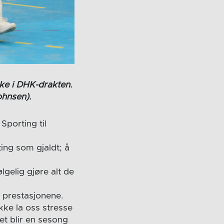
ke i DHK-drakten.
ohnsen).
Sporting til
ting som gjaldt; å
lgelig gjøre alt de
i prestasjonene.
kke la oss stresse
Det blir en sesong