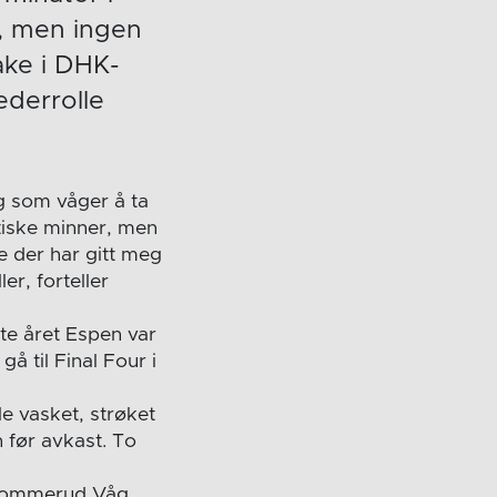
2, men ingen
bake i DHK-
ederrolle
g som våger å ta
tiske minner, men
de der har gitt meg
er, forteller
te året Espen var
gå til Final Four i
e vasket, strøket
n før avkast. To
 Gommerud Våg.