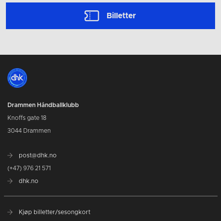
Billetter
Drammen Håndballklubb
Knoffs gate 18
3044 Drammen
post@dhk.no
(+47) 976 21 571
dhk.no
Kjøp billetter/sesongkort