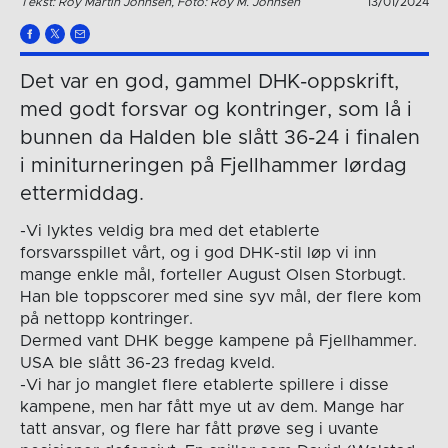
Tekst: Roy Martin Johnsen, Foto: Roy M. Johnsen
13/01/2024
Det var en god, gammel DHK-oppskrift,
med godt forsvar og kontringer, som lå i
bunnen da Halden ble slått 36-24 i finalen
i miniturneringen på Fjellhammer lørdag
ettermiddag.
-Vi lyktes veldig bra med det etablerte
forsvarsspillet vårt, og i god DHK-stil løp vi inn
mange enkle mål, forteller August Olsen Storbugt.
Han ble toppscorer med sine syv mål, der flere kom
på nettopp kontringer.
Dermed vant DHK begge kampene på Fjellhammer.
USA ble slått 36-23 fredag kveld.
-Vi har jo manglet flere etablerte spillere i disse
kampene, men har fått mye ut av dem. Mange har
tatt ansvar, og flere har fått prøve seg i uvante