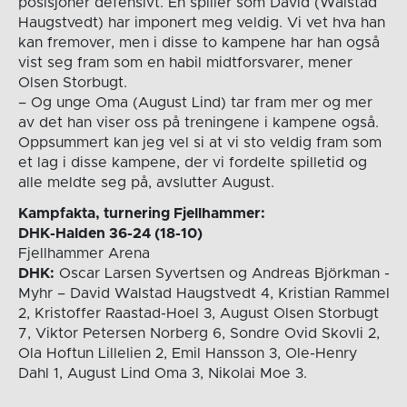
posisjoner defensivt. En spiller som David (Walstad
Haugstvedt) har imponert meg veldig. Vi vet hva han
kan fremover, men i disse to kampene har han også
vist seg fram som en habil midtforsvarer, mener
Olsen Storbugt.
– Og unge Oma (August Lind) tar fram mer og mer
av det han viser oss på treningene i kampene også.
Oppsummert kan jeg vel si at vi sto veldig fram som
et lag i disse kampene, der vi fordelte spilletid og
alle meldte seg på, avslutter August.
Kampfakta, turnering Fjellhammer:
DHK-Halden 36-24 (18-10)
Fjellhammer Arena
DHK:
Oscar Larsen Syvertsen og Andreas Björkman -
Myhr – David Walstad Haugstvedt 4, Kristian Rammel
2, Kristoffer Raastad-Hoel 3, August Olsen Storbugt
7, Viktor Petersen Norberg 6, Sondre Ovid Skovli 2,
Ola Hoftun Lillelien 2, Emil Hansson 3, Ole-Henry
Dahl 1, August Lind Oma 3, Nikolai Moe 3.