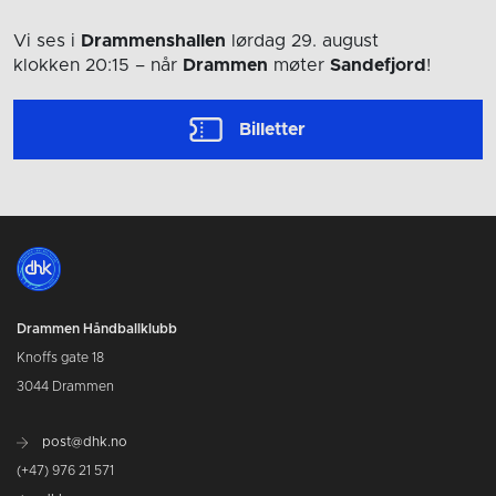
Vi ses i
Drammenshallen
lørdag 29. august
klokken 20:15
– når
Drammen
møter
Sandefjord
!
Billetter
Drammen Håndballklubb
Knoffs gate 18
3044 Drammen
post@dhk.no
(+47) 976 21 571