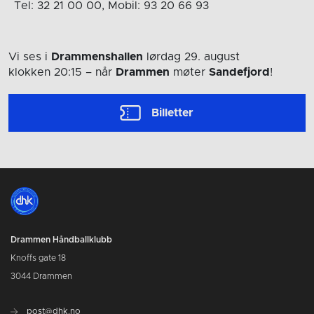
Tel: 32 21 00 00, Mobil: 93 20 66 93
Vi ses i
Drammenshallen
lørdag 29. august
klokken 20:15
– når
Drammen
møter
Sandefjord
!
Billetter
Drammen Håndballklubb
Knoffs gate 18
3044 Drammen
post@dhk.no