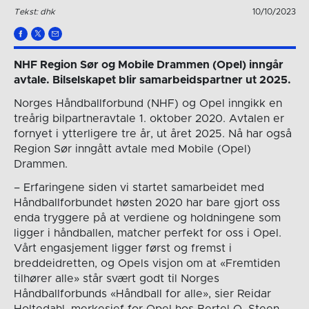
Tekst: dhk
10/10/2023
NHF Region Sør og Mobile Drammen (Opel) inngår
avtale. Bilselskapet blir samarbeidspartner ut 2025.
Norges Håndballforbund (NHF) og Opel inngikk en
treårig bilpartneravtale 1. oktober 2020. Avtalen er
fornyet i ytterligere tre år, ut året 2025. Nå har også
Region Sør inngått avtale med Mobile (Opel)
Drammen.
– Erfaringene siden vi startet samarbeidet med
Håndballforbundet høsten 2020 har bare gjort oss
enda tryggere på at verdiene og holdningene som
ligger i håndballen, matcher perfekt for oss i Opel.
Vårt engasjement ligger først og fremst i
breddeidretten, og Opels visjon om at «Fremtiden
tilhører alle» står svært godt til Norges
Håndballforbunds «Håndball for alle», sier Reidar
Holtedahl, merkesjef for Opel hos Bertel O. Steen.