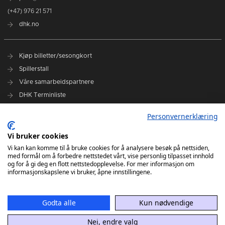
(+47) 976 21 571
dhk.no
Kjøp billetter/sesongkort
Spillerstall
Våre samarbeidspartnere
DHK Terminliste
Personvernerklæring
DHK på Facebook
DHK på Instagram
Vi bruker cookies
DHK på TikTok
Vi kan kan komme til å bruke cookies for å analysere besøk på nettsiden,
med formål om å forbedre nettstedet vårt, vise personlig tilpasset innhold
og for å gi deg en flott nettstedopplevelse. For mer informasjon om
informasjonskapslene vi bruker, åpne innstillingene.
Godta alle
Kun nødvendige
Nei, endre valg