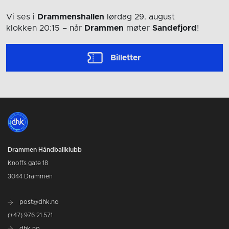
Vi ses i
Drammenshallen
lørdag 29. august
klokken 20:15
– når
Drammen
møter
Sandefjord
!
Billetter
Drammen Håndballklubb
Knoffs gate 18
3044 Drammen
post@dhk.no
(+47) 976 21 571
dhk.no