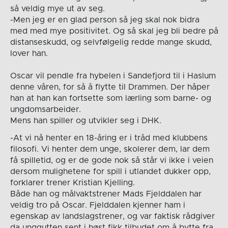
så veldig mye ut av seg.
-Men jeg er en glad person så jeg skal nok bidra
med med mye positivitet. Og så skal jeg bli bedre på
distanseskudd, og selvfølgelig redde mange skudd,
lover han.
Oscar vil pendle fra hybelen i Sandefjord til i Haslum
denne våren, for så å flytte til Drammen. Der håper
han at han kan fortsette som lærling som barne- og
ungdomsarbeider.
Mens han spiller og utvikler seg i DHK.
-At vi nå henter en 18-åring er i tråd med klubbens
filosofi. Vi henter dem unge, skolerer dem, lar dem
få spilletid, og er de gode nok så står vi ikke i veien
dersom mulighetene for spill i utlandet dukker opp,
forklarer trener Kristian Kjelling.
Både han og målvaktstrener Mads Fjelddalen har
veldig tro på Oscar. Fjelddalen kjenner ham i
egenskap av landslagstrener, og var faktisk rådgiver
da unggutten sent i høst fikk tilbudet om å bytte fra