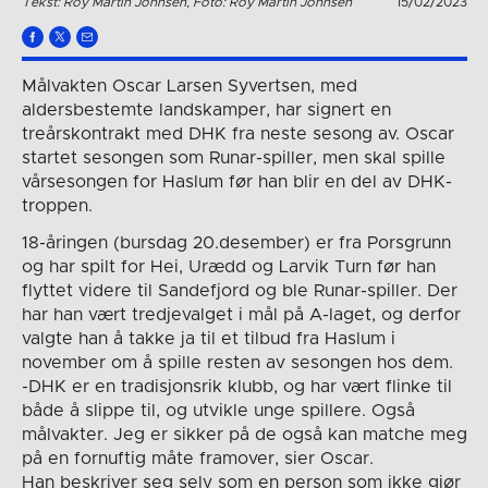
Tekst: Roy Martin Johnsen, Foto: Roy Martin Johnsen
15/02/2023
Målvakten Oscar Larsen Syvertsen, med
aldersbestemte landskamper, har signert en
treårskontrakt med DHK fra neste sesong av. Oscar
startet sesongen som Runar-spiller, men skal spille
vårsesongen for Haslum før han blir en del av DHK-
troppen.
18-åringen (bursdag 20.desember) er fra Porsgrunn
og har spilt for Hei, Urædd og Larvik Turn før han
flyttet videre til Sandefjord og ble Runar-spiller. Der
har han vært tredjevalget i mål på A-laget, og derfor
valgte han å takke ja til et tilbud fra Haslum i
november om å spille resten av sesongen hos dem.
-DHK er en tradisjonsrik klubb, og har vært flinke til
både å slippe til, og utvikle unge spillere. Også
målvakter. Jeg er sikker på de også kan matche meg
på en fornuftig måte framover, sier Oscar.
Han beskriver seg selv som en person som ikke gjør