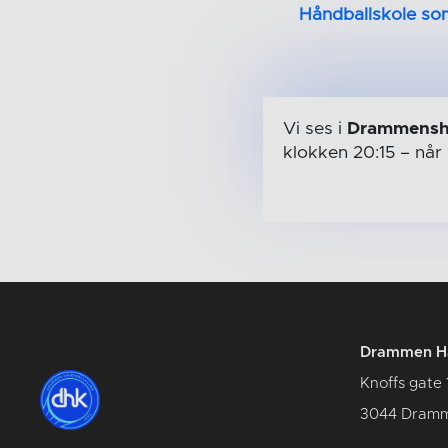
Håndballskole s
Vi ses i
Drammensh
klokken 20:15
– når
Drammen Hå
Knoffs gate 
3044 Dram