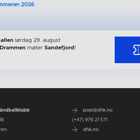
ommeren 2026
allen
lørdag 29. august
Drammen
møter
Sandefjord
!
ndballklubb
post@dhk.no
18
(+47) 976 21 571
men
dhk.no