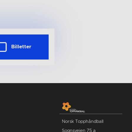
Billetter
Norsk Topphåndball
Sognsveien 75 a