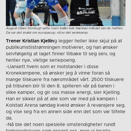
August Olsen Storbugt satte noen baller bak Nærbøs målvakt sist de møttes.
Da var det snakk om europacup, nå er det seriekamp.
Trener Kristian Kjellin
g legger heller ikke skjul på at
publikumstilstrømningen motiverer, og han ønsker
selvfølgelig at laget finner tilbake til seg selv, og
henter nye, viktige seriepoeng.
-Uansett hvem som er motstander i disse
Kronekampene, så ønsker jeg å vinne foran så
mange tilskuere fra nærområdet vårt. 2500 tilskuere
på tribunen blir til den 8. spilleren vår på banen i
slike kamper, og gir oss masse energi, sier Kjelling.
Han er sikker på at alle som var med på kampen i
Kolstad Arena søndag kveld ønsker å revansjere seg,
og vise seg fra en annen side enn det som var tilfelle
da.
-Nå ble det noen spesielle omstendigheter rundt