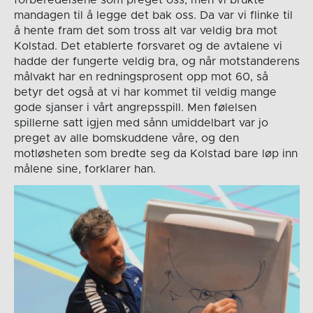
forberedelsene som preget oss, men vi brukte
mandagen til å legge det bak oss. Da var vi flinke til
å hente fram det som tross alt var veldig bra mot
Kolstad. Det etablerte forsvaret og de avtalene vi
hadde der fungerte veldig bra, og når motstanderens
målvakt har en redningsprosent opp mot 60, så
betyr det også at vi har kommet til veldig mange
gode sjanser i vårt angrepsspill. Men følelsen
spillerne satt igjen med sånn umiddelbart var jo
preget av alle bomskuddene våre, og den
motløsheten som bredte seg da Kolstad bare løp inn
målene sine, forklarer han.