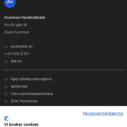
Drammen Håndballklubb
Knoffs gate 18
3044 Drammen
post@dhk.no
(+47) 976 21 571
dhk.no
Kjøp billetter/sesongkort
Spillerstall
Våre samarbeidspartnere
DHK Terminliste
Personvernerklæring
DHK på Facebook
DHK på Instagram
Vi bruker cookies