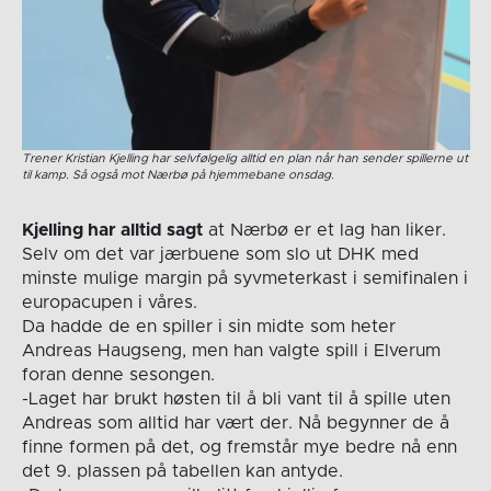
Trener Kristian Kjelling har selvfølgelig alltid en plan når han sender spillerne ut
til kamp. Så også mot Nærbø på hjemmebane onsdag.
Kjelling har alltid sagt
at Nærbø er et lag han liker.
Selv om det var jærbuene som slo ut DHK med
minste mulige margin på syvmeterkast i semifinalen i
europacupen i våres.
Da hadde de en spiller i sin midte som heter
Andreas Haugseng, men han valgte spill i Elverum
foran denne sesongen.
-Laget har brukt høsten til å bli vant til å spille uten
Andreas som alltid har vært der. Nå begynner de å
finne formen på det, og fremstår mye bedre nå enn
det 9. plassen på tabellen kan antyde.