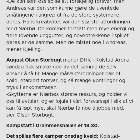
-De kan som oss spille litt forskjellig forsvar, men
Andreas var den som kunne gjøre de uventede
småtingene i angrep ut fra de store systemene
deres. Hans kreativitet var den største utfordringen
med Nærbø. De kommer fortsatt med mye energi og
flere lovende unggutter, og hovedtrekkene i spillet
deres er de samme. Men de mistet noe i Andreas,
mener Kjelling.
August Olsen Storbugt
mener DHK i Kolstad Arena
søndag fikk smake noe av det samme de selv
ønsker å få til: Mange målvaktsredninger bak et
solid, etablert forsvar, og så mange kontringer og
trykk i ankomstfasen.
-Skytterne er Nærbøs største ressurs, og holder vi
oss til avtaler, og er lojale i vårt forsvarsspill slik at vi
kan få løpt mye, skal Nærbø få noe å jobbe med,
sier Olsen Storbugt.
Kampstart i Drammenshallen er 18.30.
Det spilles flere kamper onsdag kveld:
Kolstad-