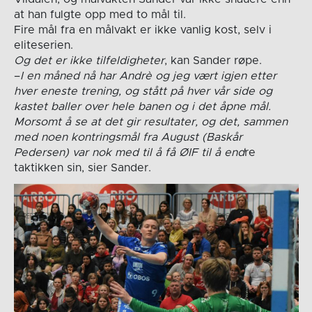
at han fulgte opp med to mål til.
Fire mål fra en målvakt er ikke vanlig kost, selv i
eliteserien.
Og det er ikke tilfeldigheter
, kan Sander røpe.
–
I en måned nå har Andrè og jeg vært igjen etter
hver eneste trening, og stått på hver vår side og
kastet baller over hele banen og i det åpne mål.
Morsomt å se at det gir resultater, og det, sammen
med noen kontringsmål fra August (Baskår
Pedersen) var nok med til å få ØIF til å end
re
taktikken sin, sier Sander.