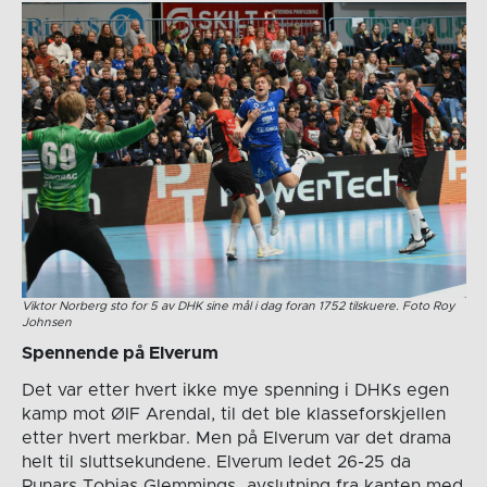
Viktor Norberg sto for 5 av DHK sine mål i dag foran 1752 tilskuere. Foto Roy
Johnsen
Spennende på Elverum
Det var etter hvert ikke mye spenning i DHKs egen
kamp mot ØIF Arendal, til det ble klasseforskjellen
etter hvert merkbar. Men på Elverum var det drama
helt til sluttsekundene. Elverum ledet 26-25 da
Runars Tobias Glemmings avslutning fra kanten med