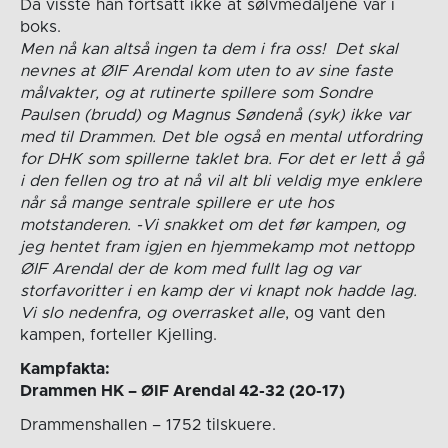
Da visste han fortsatt ikke at sølvmedaljene var i
boks.
Men nå kan altså ingen ta dem i fra oss! Det skal
nevnes at ØIF Arendal kom uten to av sine faste
målvakter, og at rutinerte spillere som Sondre
Paulsen (brudd) og Magnus Søndenå (syk) ikke var
med til Drammen. Det ble også en mental utfordring
for DHK som spillerne taklet bra. For det er lett å gå
i den fellen og tro at nå vil alt bli veldig mye enklere
når så mange sentrale spillere er ute hos
motstanderen. -Vi snakket om det før kampen, og
jeg hentet fram igjen en hjemmekamp mot nettopp
ØIF Arendal der de kom med fullt lag og var
storfavoritter i en kamp der vi knapt nok hadde lag.
Vi slo nedenfra, og overrasket alle
, og vant den
kampen, forteller Kjelling.
Kampfakta:
Drammen HK – ØIF Arendal 42-32 (20-17)
Drammenshallen – 1752 tilskuere.