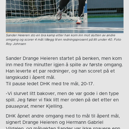
Sander Heieren sto en bra kamp etter han kom inn mot slutten av andre
omgang og scorer 4 mål i tillegg til en redningsprosent på litt under 40. Foto
Roy Johnsen
Sander Drange Heieren startet på benken, men kom
inn med fire minutter igjen å spille av første omgang.
Han leverte et par redninger, og han scoret på et
langskudd i åpent mål.
Til pause ledet DHK med tre mål, 20-17.
-Vi slurvet litt bakover, men de var gode i den type
spill. Jeg føler vi fikk litt mer orden på det etter en
pau
seprat,
mener Kjelling.
DHK åpnet andre omgang med to mål til åpent mål,
signert Drange Heieren og Hermann Gabriel
Vildalen, og målvakten Sander var ikke snauere enn