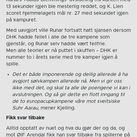
13 sekunder igjen ble mesterlig reddet, og K. Lien
scoret hjemmelagets mål nr. 27 med sekundet igjen
på kampuret.
Med uavgjort ville Runar fortsatt hatt sjansen dersom
DHK hadde feilet i alle de tre kampene som
gjenstår, og Runar selv hadde vært feilfrie.
Men alle teorier er nå puttet i skuffen – DHK er
nummer to i årets serie med tre kamper igjen å
spille.
Det er både imponerende og deilig allerede å ha
avgjort sølvkampen allerede nå. Men vi gir oss
ikke med det, og skal ta alle de poengene vi kan i
avslutningen. Og så gir dette en flott inngang til
de to europacupkampene våre mot sveitsiske
Suhr Aarau
, mener Kjelling.
Fikk svar tilbake
Alltid opptatt av nuet og hva du gjør der og da, og
mot ØIF Arendal fikk han svar tilbake fra spillerne på