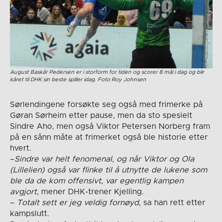
August Baskår Pedersen er i storform for tiden og scorer 8 mål i dag og blir
kåret til DHK sin beste spiller idag. Foto Roy Johnsen
Sørlendingene forsøkte seg også med frimerke på
Gøran Sørheim etter pause, men da sto spesielt
Sindre Aho, men også Viktor Petersen Norberg fram
på en sånn måte at frimerket også ble historie etter
hvert.
–
Sindre var helt fenomenal, og når Viktor og Ola
(Lillelien) også var flinke til å utnytte de lukene som
ble da de kom offensivt, var egentlig kampen
avgjort
, mener DHK-trener Kjelling.
–
Totalt sett er jeg veldig fornøyd
, sa han rett etter
kampslutt.