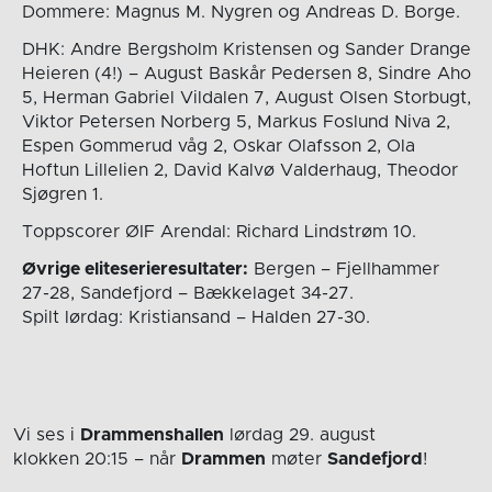
Dommere: Magnus M. Nygren og Andreas D. Borge.
DHK: Andre Bergsholm Kristensen og Sander Drange
Heieren (4!) – August Baskår Pedersen 8, Sindre Aho
5, Herman Gabriel Vildalen 7, August Olsen Storbugt,
Viktor Petersen Norberg 5, Markus Foslund Niva 2,
Espen Gommerud våg 2, Oskar Olafsson 2, Ola
Hoftun Lillelien 2, David Kalvø Valderhaug, Theodor
Sjøgren 1.
Toppscorer ØIF Arendal: Richard Lindstrøm 10.
Øvrige eliteserieresultater:
Bergen – Fjellhammer
27-28, Sandefjord – Bækkelaget 34-27.
Spilt lørdag: Kristiansand – Halden 27-30.
Vi ses i
Drammenshallen
lørdag 29. august
klokken 20:15
– når
Drammen
møter
Sandefjord
!