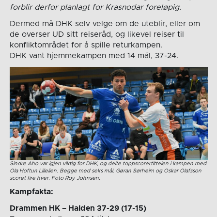
forblir derfor planlagt for Krasnodar foreløpig.
Dermed må DHK selv velge om de uteblir, eller om
de overser UD sitt reiseråd, og likevel reiser til
konfliktområdet for å spille returkampen.
DHK vant hjemmekampen med 14 mål, 37-24.
Sindre Aho var igjen viktig for DHK, og delte toppscorertittelen i kampen med
Ola Hoftun Lillelien. Begge med seks mål. Gøran Sørheim og Oskar Olafsson
scoret fire hver. Foto Roy Johnsen.
Kampfakta:
Drammen HK – Halden 37-29 (17-15)