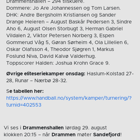
Drammenshallen – 294 tilskuere.
Dommere: Jo Are Johannessen og Tom Larsen.
DHK: Andre Bergsholm Kristiansen og Sander
Drange Heieren – August Baskår Pedersen 3, Sindre
Aho 6, August Olsen Storbugt 3, Herman Gabriel
Vildalen 2, Viktor Petersen Norberg 3, Espen
Gommerud Våg 5, Gøran Sørheim 4, Ola Lillelien 6,
Oskar Olafsson 4, Theodor Sjøgren 1, Markus
Foslund Niva, David Kalvø Valderhug.
Toppscorer Halden: Joshua Krohn Grace 9.
Øvrige eliteseriekamper onsdag:
Haslum-Kolstad 27-
28, Runar – Nærbø 28-32.
S
e tabellen her:
https://www.handball.no/system/kamper/turnering/?
turnid=402553
Vi ses i
Drammenshallen
lørdag 29. august
klokken 20:15
– når
Drammen
møter
Sandefjord
!