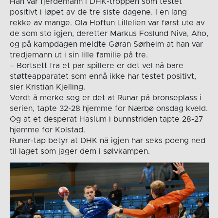
Han var fjerdemann i DHK-troppen som testet
positivt i løpet av de tre siste dagene. I en lang
rekke av mange. Ola Hoftun Lillelien var først ute av
de som sto igjen, deretter Markus Foslund Niva, Aho,
og på kampdagen meldte Gøran Sørheim at han var
tredjemann ut i sin lille familie på tre.
– Bortsett fra et par spillere er det vel nå bare
støtteapparatet som ennå ikke har testet positivt,
sier Kristian Kjelling.
Verdt å merke seg er det at Runar på bronseplass i
serien, tapte 32-28 hjemme for Nærbø onsdag kveld.
Og at et desperat Haslum i bunnstriden tapte 28-27
hjemme for Kolstad.
Runar-tap betyr at DHK nå igjen har seks poeng ned
til laget som jager dem i sølvkampen.