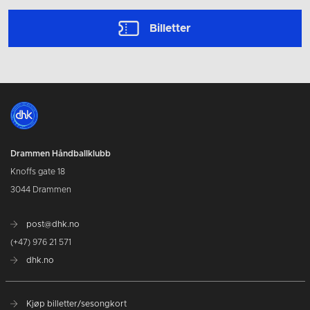
Billetter
Drammen Håndballklubb
Knoffs gate 18
3044 Drammen
post@dhk.no
(+47) 976 21 571
dhk.no
Kjøp billetter/sesongkort