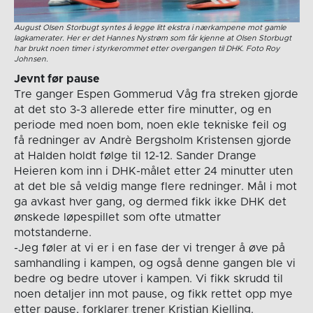
August Olsen Storbugt syntes å legge litt ekstra i nærkampene mot gamle
lagkamerater. Her er det Hannes Nystrøm som får kjenne at Olsen Storbugt
har brukt noen timer i styrkerommet etter overgangen til DHK. Foto Roy
Johnsen.
Jevnt før pause
Tre ganger Espen Gommerud Våg fra streken gjorde
at det sto 3-3 allerede etter fire minutter, og en
periode med noen bom, noen ekle tekniske feil og
få redninger av Andrè Bergsholm Kristensen gjorde
at Halden holdt følge til 12-12. Sander Drange
Heieren kom inn i DHK-målet etter 24 minutter uten
at det ble så veldig mange flere redninger. Mål i mot
ga avkast hver gang, og dermed fikk ikke DHK det
ønskede løpespillet som ofte utmatter
motstanderne.
-Jeg føler at vi er i en fase der vi trenger å øve på
samhandling i kampen, og også denne gangen ble vi
bedre og bedre utover i kampen. Vi fikk skrudd til
noen detaljer inn mot pause, og fikk rettet opp mye
etter pause, forklarer trener Kristian Kjelling.