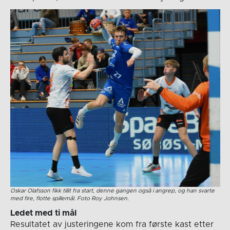
Oskar Olafsson fikk tillit fra start, denne gangen også i angrep, og han svarte
med fire, flotte spillemål. Foto Roy Johnsen.
Ledet med ti mål
Resultatet av justeringene kom fra første kast etter