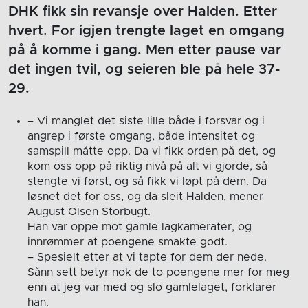
DHK fikk sin revansje over Halden. Etter
hvert. For igjen trengte laget en omgang
på å komme i gang. Men etter pause var
det ingen tvil, og seieren ble på hele 37-
29.
– Vi manglet det siste lille både i forsvar og i
angrep i første omgang, både intensitet og
samspill måtte opp. Da vi fikk orden på det, og
kom oss opp på riktig nivå på alt vi gjorde, så
stengte vi først, og så fikk vi løpt på dem. Da
løsnet det for oss, og da sleit Halden, mener
August Olsen Storbugt.
Han var oppe mot gamle lagkamerater, og
innrømmer at poengene smakte godt.
– Spesielt etter at vi tapte for dem der nede.
Sånn sett betyr nok de to poengene mer for meg
enn at jeg var med og slo gamlelaget, forklarer
han.