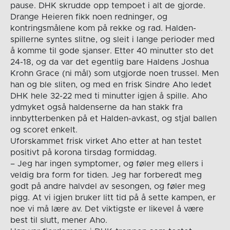
pause. DHK skrudde opp tempoet i alt de gjorde.
Drange Heieren fikk noen redninger, og
kontringsmålene kom på rekke og rad. Halden-
spillerne syntes slitne, og sleit i lange perioder med
å komme til gode sjanser. Etter 40 minutter sto det
24-18, og da var det egentlig bare Haldens Joshua
Krohn Grace (ni mål) som utgjorde noen trussel. Men
han og ble sliten, og med en frisk Sindre Aho ledet
DHK hele 32-22 med ti minutter igjen å spille. Aho
ydmyket også haldenserne da han stakk fra
innbytterbenken på et Halden-avkast, og stjal ballen
og scoret enkelt.
Uforskammet frisk virket Aho etter at han testet
positivt på korona tirsdag formiddag.
– Jeg har ingen symptomer, og føler meg ellers i
veldig bra form for tiden. Jeg har forberedt meg
godt på andre halvdel av sesongen, og føler meg
pigg. At vi igjen bruker litt tid på å sette kampen, er
noe vi må lære av. Det viktigste er likevel å være
best til slutt, mener Aho.