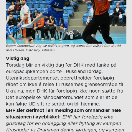
Espen Gommerud Våg var feilfri i angrep, og scoret fem mål på fem skudd
mot Halden. Foto Roy Johnsen
Viktig dag
Torsdag blir en viktig dag for DHK med tanke på
europacupkampen borte i Russland lørdag.
Utenriksdepartementet opprettholder foreløpig
rådet om ikke å reise til russernes grenseområde til
Ukraina, men DHK får foreløpig ikke noen støtte fra
Det europeiske håndballforbundet som sier at de
kan følge UD sitt reiseråd, og bli hjemme.
EHF sier derimot i en melding som omhandler hele
situasjonen i øyeblikket:
EHF har foreløpig ikke
grunnlag for en omlegging eller flytting av kampen
Krasnodar vs Drammen denne lørdagen, og kampen