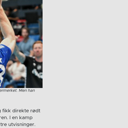
termerket. Men han
fikk direkte rødt
ren. I en kamp
tre utvisninger.