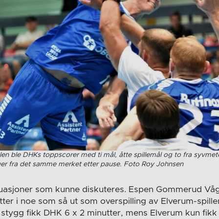
len ble DHKs toppscorer med ti mål, åtte spillemål og to fra syvme
r fra det samme merket etter pause. Foto Roy Johnsen
tuasjoner som kunne diskuteres. Espen Gommerud Våg 
tter i noe som så ut som overspilling av Elverum-spille
 stygg fikk DHK 6 x 2 minutter, mens Elverum kun fikk 