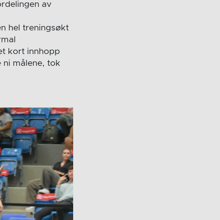
fordelingen av
en hel treningsøkt
rmal
et kort innhopp
e ni målene, tok