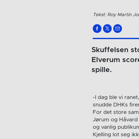
Tekst: Roy Martin J
Skuffelsen sto
Elverum score
spille.
-I dag ble vi ranet
snudde DHKs firemå
For det store sam
Jørum og Håvard 
og vanlig publiku
Kjelling lot seg ik