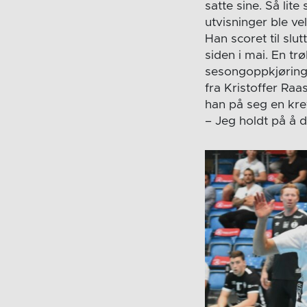
satte sine. Så lit
utvisninger ble v
Han scoret til slu
siden i mai. En t
sesongoppkjøring.
fra Kristoffer Raa
han på seg en kre
– Jeg holdt på å 