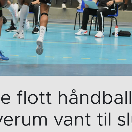
e flott håndbal
verum vant til sl