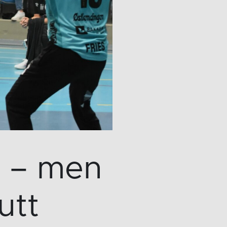
l – men
utt