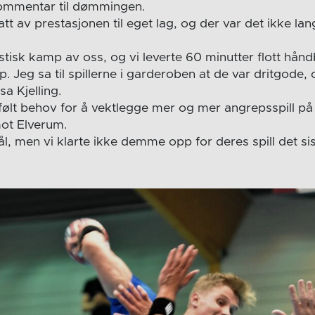
kommentar til dømmingen.
t av prestasjonen til eget lag, og der var det ikke la
stisk kamp av oss, og vi leverte 60 minutter flott håndb
. Jeg sa til spillerne i garderoben at de var dritgode, o
sa Kjelling.
følt behov for å vektlegge mer og mer angrepsspill på
mot Elverum.
l, men vi klarte ikke demme opp for deres spill det sis