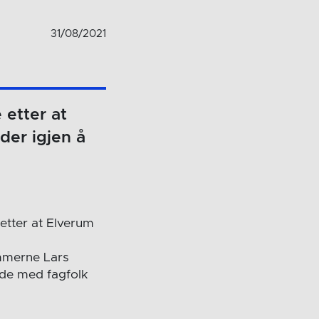
31/08/2021
 etter at
der igjen å
g etter at Elverum
ommerne Lars
åde med fagfolk