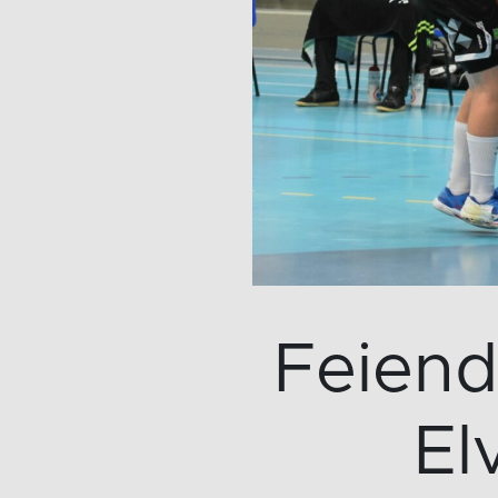
Feiend
El