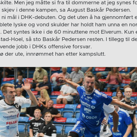
e skilte. Men jeg måtte si fra til dommerne at jeg synes 
el skjev i denne kampen, sa August Baskår Pedersen.
tt ni mål i DHK-debuten. Og det uten å ha gjennomført 
røblete lyske og vond skulder har holdt ham unna en no
 Det syntes ikke i de 60 minuttene mot Elverum. Kun 
stad-Hoel, så sto Baskår Pedersen resten. I tillegg til d
vende jobb i DHKs offensive forsvar.
dø der ute, innrømmet han etter kampslutt.