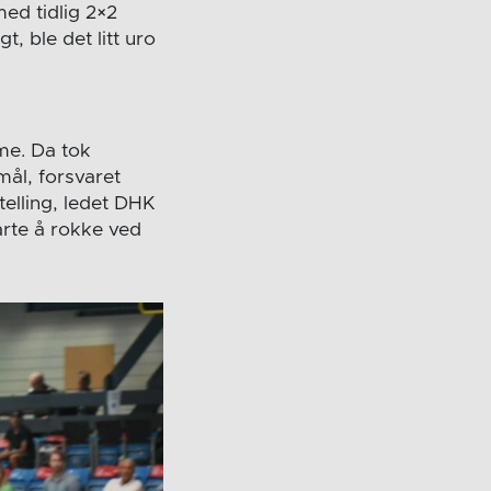
ed tidlig 2×2
 ble det litt uro
mme. Da tok
mål, forsvaret
elling, ledet DHK
larte å rokke ved