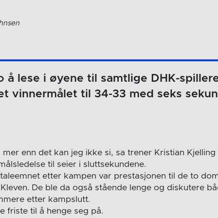
ohnsen
 å lese i øyene til samtlige DHK-spillere
t vinnermålet til 34-33 med seks sekun
, mer enn det kan jeg ikke si, sa trener Kristian Kjellin
lsledelse til seier i sluttsekundene.
taleemnet etter kampen var prestasjonen til de to d
Kleven. De ble da også stående lenge og diskutere b
mmere etter kampslutt.
ke friste til å henge seg på.