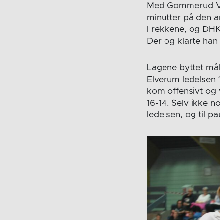
Med Gommerud Våg
minutter på den a
i rekkene, og DHK
Der og klarte han
Lagene byttet mål
Elverum ledelsen 
kom offensivt og 
16-14. Selv ikke n
ledelsen, og til p