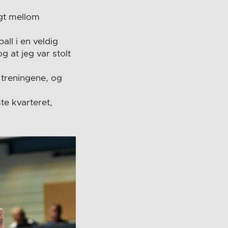
ngt mellom
all i en veldig
g at jeg var stolt
 treningene, og
te kvarteret,