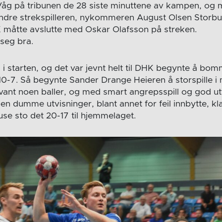
 på tribunen de 28 siste minuttene av kampen, og m
ndre strekspilleren, nykommeren August Olsen Storbugt,
 måtte avslutte med Oskar Olafsson på streken.
 seg bra.
 i starten, og det var jevnt helt til DHK begynte å bo
10-7. Så begynte Sander Drange Heieren å storspille i 
vant noen baller, og med smart angrepsspill og god utt
oen dumme utvisninger, blant annet for feil innbytte, k
ause sto det 20-17 til hjemmelaget.