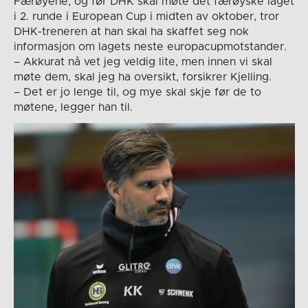
Færøyene, og før DHK skal møte det færøyske laget
i 2. runde i European Cup i midten av oktober, tror
DHK-treneren at han skal ha skaffet seg nok
informasjon om lagets neste europacupmotstander.
– Akkurat nå vet jeg veldig lite, men innen vi skal
møte dem, skal jeg ha oversikt, forsikrer Kjelling.
– Det er jo lenge til, og mye skal skje før de to
møtene, legger han til.