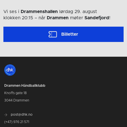
Vi ses i
Drammenshallen
lørdag 29. august
klokken 20:15
– når
Drammen
møter
Sandefjord
!
Billetter
Drammen Håndballklubb
Knoffs gate 18
3044 Drammen
post@dhk.no
(+47) 976 21 571