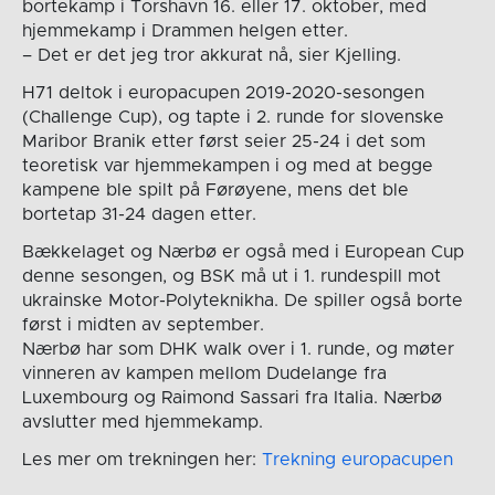
bortekamp i Torshavn 16. eller 17. oktober, med
hjemmekamp i Drammen helgen etter.
– Det er det jeg tror akkurat nå, sier Kjelling.
H71 deltok i europacupen 2019-2020-sesongen
(Challenge Cup), og tapte i 2. runde for slovenske
Maribor Branik etter først seier 25-24 i det som
teoretisk var hjemmekampen i og med at begge
kampene ble spilt på Førøyene, mens det ble
bortetap 31-24 dagen etter.
Bækkelaget og Nærbø er også med i European Cup
denne sesongen, og BSK må ut i 1. rundespill mot
ukrainske Motor-Polyteknikha. De spiller også borte
først i midten av september.
Nærbø har som DHK walk over i 1. runde, og møter
vinneren av kampen mellom Dudelange fra
Luxembourg og Raimond Sassari fra Italia. Nærbø
avslutter med hjemmekamp.
Les mer om trekningen her:
Trekning europacupen