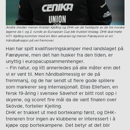
Andre medier mener Kristian Kjelling og DHK var de heldigste av de tre norske
lagene da 1. og 2. runde av European Cup ble trukket tirsdag. DHK skal møte
H71. Kjelling kommer med en liten advarsel og mener Færøyene er en
håndballnasjon på vei fremover.
Han har spilt kvalifiseringskamper med landslaget på
Færøyene, men det han husker fra den tiden, er
unyttig i europacupsammenhenger.
– Fin natur, og litt annerledes på alle måter enn det
vi er vant til. Men håndballmessig er de på
fremmarsj, og de har sendt ut flere gode spillere
som markerer seg internasjonalt. Elias Ellefsen, en
fersk 19-åring i svenske Sävehof er blitt rost opp i
skyene, og scoret fire mål da de vant finalen over
Skövde, forteller Kjelling.
DHK er trukket ut med bortekamp først, og DHK-
treneren tror ingen av klubbene er interessert i å
kjøpe opp bortekampene. Det betyr at det blir