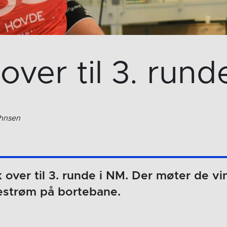
over til 3. rund
ohnsen
 over til 3. runde i NM. Der møter de v
lestrøm på bortebane.