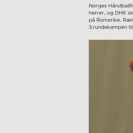
Norges Håndballfo
herrer, og DHK ska
på Romerike, Rælin
3.rundekampen til