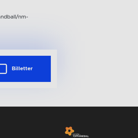
andball/nm-
Billetter