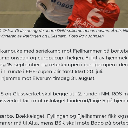
å Oskar Olafsson og de andre DHK-spillerne denne høsten. Årets N
inneren av Rælingen og Lillestrøm. Foto Roy Johnsen.
sk kampuke med seriekamp mot Fjellhammer på borteb
amp onsdag og europacup i helgen. Fulgt av hjemme
ag 15. september og returkampen i europacupen i den
1. runde i EHF-cupen blir først klart 20. juli.
r hjemme mot Elverum tirsdag 31. august.
og Glassverket skal begge ut i 2. runde i NM. ROS m
sverket tar i mot oslolaget Linderud/Linje 5 på hje
Nærbø, Bækkelaget, Fyllingen og Fjellhammer fikk også 
ammer må til Alta, mens BSK skal møte Bodø på borte