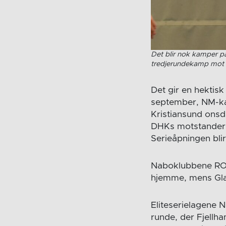
Det blir nok kamper p
tredjerundekamp mot v
Det gir en hekti
september, NM-k
Kristiansund onsd
DHKs motstander i 
Serieåpningen bli
Naboklubbene ROS 
hjemme, mens Glas
Eliteserielagene 
runde, der Fjellh