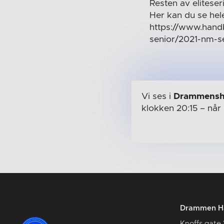
Resten av eliteser
Her kan du se hel
https://www.handb
senior/2021-nm-s
Vi ses i
Drammensh
klokken 20:15
– når
Drammen Hå
Knoffs gate 