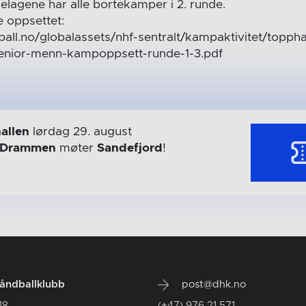
ielagene har alle bortekamper i 2. runde.
e oppsettet:
all.no/globalassets/nhf-sentralt/kampaktivitet/topph
enior-menn-kampoppsett-runde-1-3.pdf
allen
lørdag 29. august
Drammen
møter
Sandefjord
!
ndballklubb
post@dhk.no
18
(+47) 976 21 571