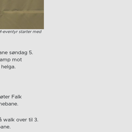
M-eventyr starter med
ane søndag 5.
kamp mot
 helga.
øter Falk
mmebane.
walk over til 3.
bane.