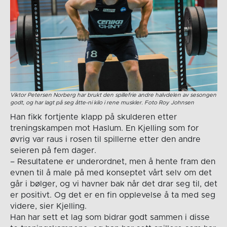
Viktor Petersen Norberg har brukt den spillefrie andre halvdelen av sesongen
godt, og har lagt på seg åtte-ni kilo i rene muskler. Foto Roy Johnsen
Han fikk fortjente klapp på skulderen etter
treningskampen mot Haslum. En Kjelling som for
øvrig var raus i rosen til spillerne etter den andre
seieren på fem dager.
– Resultatene er underordnet, men å hente fram den
evnen til å male på med konseptet vårt selv om det
går i bølger, og vi havner bak når det drar seg til, det
er positivt. Og det er en fin opplevelse å ta med seg
videre, sier Kjelling.
Han har sett et lag som bidrar godt sammen i disse