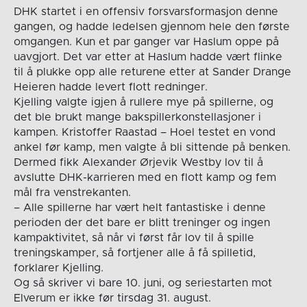
DHK startet i en offensiv forsvarsformasjon denne
gangen, og hadde ledelsen gjennom hele den første
omgangen. Kun et par ganger var Haslum oppe på
uavgjort. Det var etter at Haslum hadde vært flinke
til å plukke opp alle returene etter at Sander Drange
Heieren hadde levert flott redninger.
Kjelling valgte igjen å rullere mye på spillerne, og
det ble brukt mange bakspillerkonstellasjoner i
kampen. Kristoffer Raastad – Hoel testet en vond
ankel før kamp, men valgte å bli sittende på benken.
Dermed fikk Alexander Ørjevik Westby lov til å
avslutte DHK-karrieren med en flott kamp og fem
mål fra venstrekanten.
– Alle spillerne har vært helt fantastiske i denne
perioden der det bare er blitt treninger og ingen
kampaktivitet, så når vi først får lov til å spille
treningskamper, så fortjener alle å få spilletid,
forklarer Kjelling.
Og så skriver vi bare 10. juni, og seriestarten mot
Elverum er ikke før tirsdag 31. august.