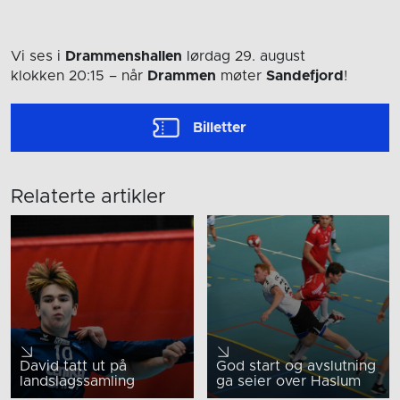
Vi ses i
Drammenshallen
lørdag 29. august
klokken 20:15
– når
Drammen
møter
Sandefjord
!
Billetter
Relaterte artikler
David tatt ut på
God start og avslutning
landslagssamling
ga seier over Haslum