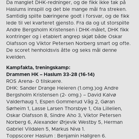
Da manglet DHK-redninger, og de fikk ikke tak på
Haslums innspill og det ble mange mål fra streken.
Samtidig spilte bæringene godt i forsvar, og de fikk
lede til vel kvarteret gjensto. Fra da og ut storspilte
Andre Bergsholm Kristensen i DHK-målet, DHK fikk
kontringer og i etablert angrep skjøt både Oskar
Olafsson og Viktor Petersen Norberg smart og ofte.
De scoret henholdsvis åtte og seks mål denne
kvelden.
Kampfakta, treningskamp:
Drammen HK – Haslum 33-28 (16-14)
ROS Arena- 0 tilskuere.
DHK: Sander Drange Heieren (1.omg.)og Andre
Bergsholm Kristensen (2- omg.) – David Kalvø
Valderhaug 1, Espen Gommerud Våg 2, Gøran
Sørheim 1, Lasse Larsen Thorsbye 1, Ola Lillelien,
Oskar Olafsson 8, Sindre Aho 3, Viktor Petersen
Norberg 6, Alexander Ørjevik Westby 5, Herman
Gabriel Vildalen 5, Markus Niva 1.
Toppscorer Haslum : Benjamin Hallgren 6.