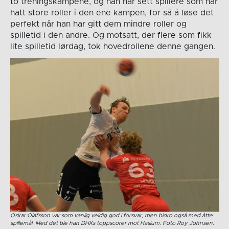
to treningskampene, og han har sett spillere som har
hatt store roller i den ene kampen, for så å løse det
perfekt når han har gitt dem mindre roller og
spilletid i den andre. Og motsatt, der flere som fikk
lite spilletid lørdag, tok hovedrollene denne gangen.
Oskar Olafsson var som vanlig veldig god i forsvar, men bidro også med åtte
spillemål. Med det ble han DHKs toppscorer mot Haslum. Foto Roy Johnsen.