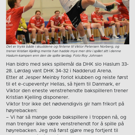
Det er trykk både i skuddene og fintene til Viktor Petersen Norberg, og
trener Kristian Kjelling mente han hadde mye mer driv i spillet sitt i denne
Haslum-kampen enn den de spilte lørdag. Foto Roy Johnsen
Han bidro med seks spillemål da DHK slo Haslum 33-
28. Lørdag vant DHK 34-32 i Nadderud Arena.
Etter at Jesper Meinby forlot klubben og reiste først
til et e-cupeventyr Hellas, så hjem til Danmark, er
Viktor den eneste venstrehendte bakspilleren trener
Kristian Kjelling disponerer.
Viktor tror ikke det nødvendigvis gir ham frikort på
høyrebacken:
– Vi har så mange gode bakspillere i troppen nå, og
man trenger ikke være venstrehendt for å spille på
høyrebacken. Jeg må først gjøre meg fortjent til