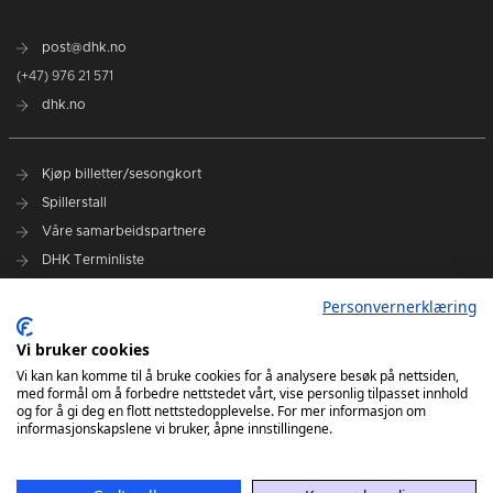
post@dhk.no
(+47) 976 21 571
dhk.no
Kjøp billetter/sesongkort
Spillerstall
Våre samarbeidspartnere
DHK Terminliste
Personvernerklæring
DHK på Facebook
DHK på Instagram
Vi bruker cookies
DHK på TikTok
Vi kan kan komme til å bruke cookies for å analysere besøk på nettsiden,
med formål om å forbedre nettstedet vårt, vise personlig tilpasset innhold
og for å gi deg en flott nettstedopplevelse. For mer informasjon om
informasjonskapslene vi bruker, åpne innstillingene.