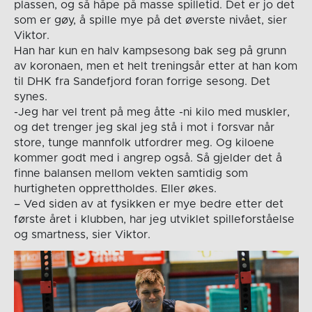
plassen, og så håpe på masse spilletid. Det er jo det
som er gøy, å spille mye på det øverste nivået, sier
Viktor.
Han har kun en halv kampsesong bak seg på grunn
av koronaen, men et helt treningsår etter at han kom
til DHK fra Sandefjord foran forrige sesong. Det
synes.
-Jeg har vel trent på meg åtte -ni kilo med muskler,
og det trenger jeg skal jeg stå i mot i forsvar når
store, tunge mannfolk utfordrer meg. Og kiloene
kommer godt med i angrep også. Så gjelder det å
finne balansen mellom vekten samtidig som
hurtigheten opprettholdes. Eller økes.
– Ved siden av at fysikken er mye bedre etter det
første året i klubben, har jeg utviklet spilleforståelse
og smartness, sier Viktor.