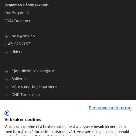
Drammen Håndballklubb
Knoffs gate 18
3044 Drammen
post@dhk.no
(+47) 976 21 571
dhk.no
Kjøp billetter/sesongkort
Spillerstall
Våre samarbeidspartnere
DHK Terminliste
Personvernerklæring
DHK på Facebook
DHK på Instagram
Vi bruker cookies
DHK på TikTok
Vi kan kan komme til å bruke cookies for å analysere besøk på nettsiden,
med formål om å forbedre nettstedet vårt, vise personlig tilpasset innhold