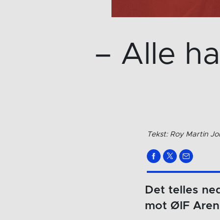
– Alle h
Tekst: Roy Martin J
Det telles ne
mot ØIF Aren