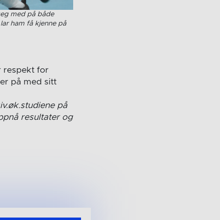
r seg med på både
lar ham få kjenne på
 respekt for
der på med sitt
iv.øk.studiene på
oppnå resultater og