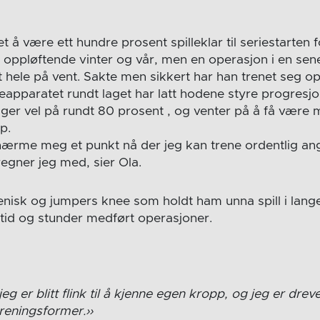
å være ett hundre prosent spilleklar til seriestarten 
 oppløftende vinter og vår, men en operasjon i en sene
 hele på vent. Sakte men sikkert har han trenet seg op
eapparatet rundt laget har latt hodene styre progresjo
gger vel på rundt 80 prosent , og venter på å få være 
p.
ærme meg et punkt nå der jeg kan trene ordentlig ang
regner jeg med, sier Ola.
nisk og jumpers knee som holdt ham unna spill i lang
id og stunder medført operasjoner.
jeg er blitt flink til å kjenne egen kropp, og jeg er drev
treningsformer.