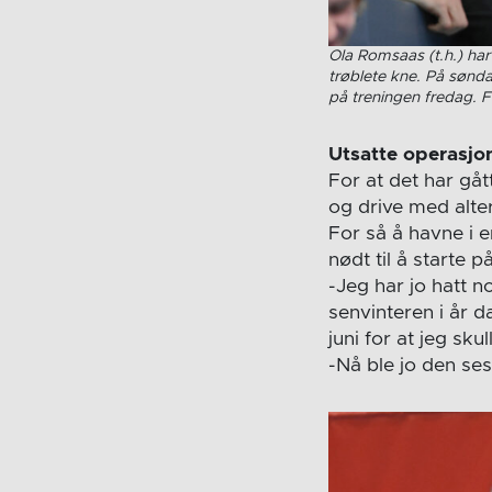
Ola Romsaas (t.h.) har
trøblete kne. På sønd
på treningen fredag. 
Utsatte operasjo
For at det har gåt
og drive med alter
For så å havne i 
nødt til å starte på
-Jeg har jo hatt n
senvinteren i år d
juni for at jeg sk
-Nå ble jo den se