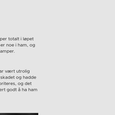
er totalt i løpet
ser noe i ham, og
 kamper.
r vært utrolig
e skadet og hadde
oriteres, og det
vært godt å ha ham