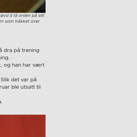
øvd å få orden på sitt
om som tråkket over
 å dra på trening
ing.
t, og han har vært
Slik det var på
ar ble utsatt til
.