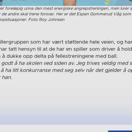
yrer foreløpig unna den mest energiske angrepstreningen, men lure
 de andre skal trene forsvar. Her er det Espen Gommerud Våg som 
ampsituasjoner. Foto Roy Johnsen
illergruppen som har vært støttende hele veien, og har
r tatt hensyn til at de har en spiller som driver å hol
å å dukke opp delta på fellestreningene med ball.
godt å ha skolen ved siden av. Jeg trives veldig med s
 å ha litt konkurranse med seg selv når det gjelder å 
 han.