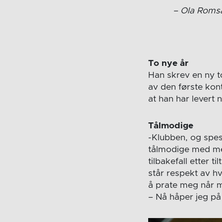
Ola Roms
To nye år
Han skrev en ny to
av den første kont
at han har levert 
Tålmodige
-Klubben, og spes
tålmodige med meg
tilbakefall etter t
står respekt av h
å prate meg når mo
– Nå håper jeg på 