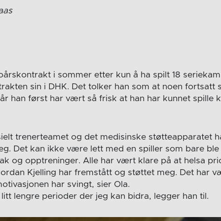
aas
årskontrakt i sommer etter kun å ha spilt 18 seriekamp
rakten sin i DHK. Det tolker han som at noen fortsatt 
når han først har vært så frisk at han har kunnet spille
ielt trenerteamet og det medisinske støtteapparatet ha
. Det kan ikke være lett med en spiller som bare bl
iltak og opptreninger. Alle har vært klare på at helsa pri
vordan Kjelling har fremstått og støttet meg. Det har 
tivasjonen har svingt, sier Ola.
litt lengre perioder der jeg kan bidra, legger han til.