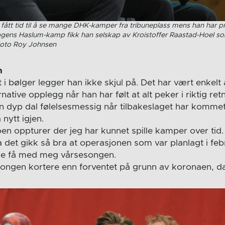
 fått tid til å se mange DHK-kamper fra tribuneplass mens han har pr
agens Haslum-kamp fikk han selskap av Kroistoffer Raastad-Hoel s
Foto Roy Johnsen
n
t i bølger legger han ikke skjul på. Det har vært enkelt
native opplegg når han har følt at alt peker i riktig retn
en dyp dal følelsesmessig når tilbakeslaget har komme
 nytt igjen.
oen oppturer der jeg har kunnet spille kamper over tid. 
a det gikk så bra at operasjonen som var planlagt i febru
ulle få med meg vårsesongen.
songen kortere enn forventet på grunn av koronaen, da