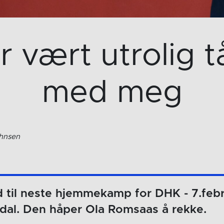
ar vært utrolig 
med meg
ohnsen
d til neste hjemmekamp for DHK - 7.feb
dal. Den håper Ola Romsaas å rekke.