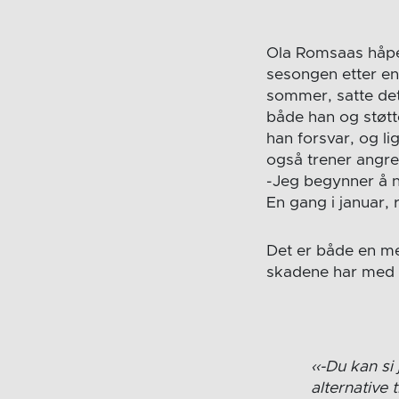
Ola Romsaas håpet 
sesongen etter en
sommer, satte det
både han og støtt
han forsvar, og li
også trener angre
-Jeg begynner å n
En gang i januar, 
Det er både en me
skadene har med t
-Du kan si 
alternative 