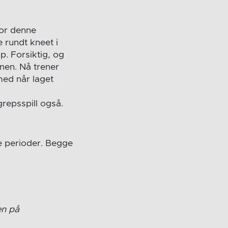
for denne
 rundt kneet i
p. Forsiktig, og
nen. Nå trener
med når laget
repsspill også.
e perioder. Begge
en på