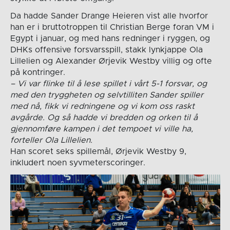
Da hadde Sander Drange Heieren vist alle hvorfor
han er i bruttotroppen til Christian Berge foran VM i
Egypt i januar, og med hans redninger i ryggen, og
DHKs offensive forsvarsspill, stakk lynkjappe Ola
Lillelien og Alexander Ørjevik Westby villig og ofte
på kontringer.
– Vi var flinke til å lese spillet i vårt 5-1 forsvar, og
med den tryggheten og selvtilliten Sander spiller
med nå, fikk vi redningene og vi kom oss raskt
avgårde. Og så hadde vi bredden og orken til å
gjennomføre kampen i det tempoet vi ville ha,
forteller Ola Lillelien.
Han scoret seks spillemål, Ørjevik Westby 9,
inkludert noen syvmeterscoringer.