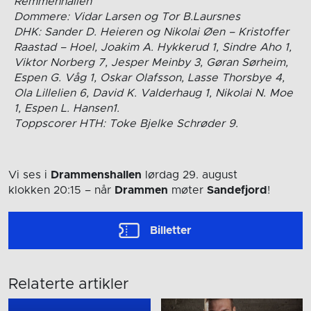
Remmenhallen
Dommere: Vidar Larsen og Tor B.Laursnes
DHK: Sander D. Heieren og Nikolai Øen – Kristoffer
Raastad – Hoel, Joakim A. Hykkerud 1, Sindre Aho 1,
Viktor Norberg 7, Jesper Meinby 3, Gøran Sørheim,
Espen G. Våg 1, Oskar Olafsson, Lasse Thorsbye 4,
Ola Lillelien 6, David K. Valderhaug 1, Nikolai N. Moe
1, Espen L. Hansen1.
Toppscorer HTH: Toke Bjelke Schrøder 9.
Vi ses i
Drammenshallen
lørdag 29. august
klokken 20:15
– når
Drammen
møter
Sandefjord
!
Billetter
Relaterte artikler