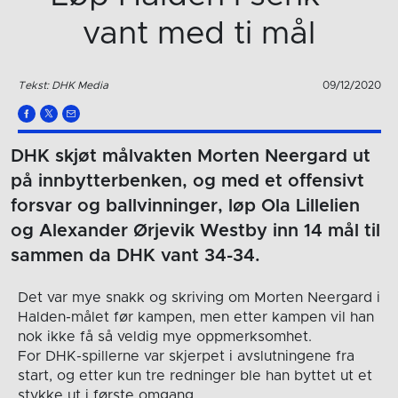
vant med ti mål
Tekst: DHK Media
09/12/2020
DHK skjøt målvakten Morten Neergard ut
på innbytterbenken, og med et offensivt
forsvar og ballvinninger, løp Ola Lillelien
og Alexander Ørjevik Westby inn 14 mål til
sammen da DHK vant 34-34.
Det var mye snakk og skriving om Morten Neergard i
Halden-målet før kampen, men etter kampen vil han
nok ikke få så veldig mye oppmerksomhet.
For DHK-spillerne var skjerpet i avslutningene fra
start, og etter kun tre redninger ble han byttet ut et
stykke ut i første omgang.