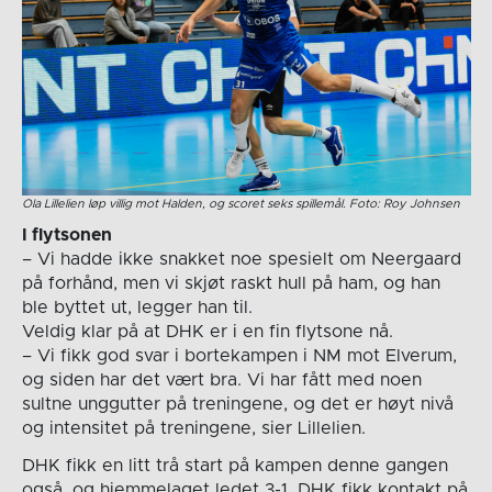
Ola Lillelien løp villig mot Halden, og scoret seks spillemål. Foto: Roy Johnsen
I flytsonen
– Vi hadde ikke snakket noe spesielt om Neergaard
på forhånd, men vi skjøt raskt hull på ham, og han
ble byttet ut, legger han til.
Veldig klar på at DHK er i en fin flytsone nå.
– Vi fikk god svar i bortekampen i NM mot Elverum,
og siden har det vært bra. Vi har fått med noen
sultne unggutter på treningene, og det er høyt nivå
og intensitet på treningene, sier Lillelien.
DHK fikk en litt trå start på kampen denne gangen
også, og hjemmelaget ledet 3-1. DHK fikk kontakt på