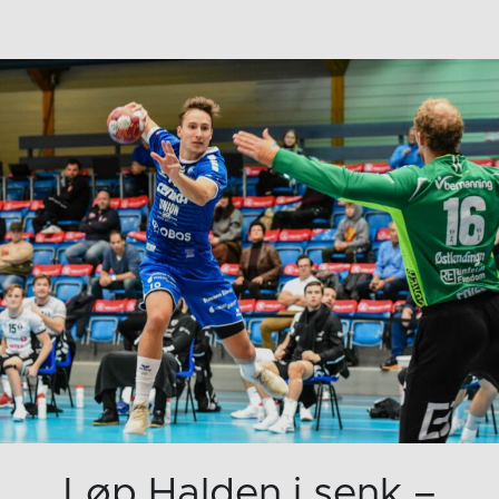
Løp Halden i senk –