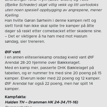
(Bjelke Schrøder) skjøt villig vekk og litt uortodoks
uten noen spesiell oppbygging av angrepene, mener
Kjelling.
Han hvilte Gøran Sørheim i denne kampen rett og
slett fordi han ikke skal spille tre kamper på åtte
dager så raskt etter comebacket etter skadene sine.
– Det er viktigere å ha ham med mot Haslum
søndag, sier treneren.
ØIF vant
I en annen eliteseriekamp onsdag kveld vant ØIF
Arendal 28-20 hjemme over Bækkelaget.
Med en kamp mer, passerte DHK Bæklelaget på
tabellen, og er nummer tre med sine 20 poeng på 15
kamper. Elverum leder med 22 poeng og 12 kamper.
ØIF Arendal har også 22 poeng, men har spilt 14
kamper.
Kampfakta:
Halden TH – Drammen HK 24-34 /11-16)