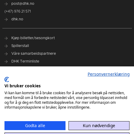
post@dhk.no
(+47) 976 21 571
dhk.no
Kjøp billetter/sesongkort
Spillerstall
Våre samarbeidspartnere
DHK Terminliste
Personvernerklæring
DHK på Facebook
DHK på Instagram
Vi bruker cookies
DHK på TikTok
Vi kan kan komme til å bruke cookies for å analysere besøk på nettsiden,
med formål om å forbedre nettstedet vårt, vise personlig tilpasset innhold
og for å gi deg en flott nettstedopplevelse. For mer informasjon om
informasjonskapslene vi bruker, åpne innstillingene.
Godta alle
Kun nødvendige