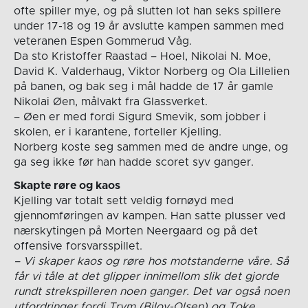
ofte spiller mye, og på slutten lot han seks spillere
under 17-18 og 19 år avslutte kampen sammen med
veteranen Espen Gommerud Våg.
Da sto Kristoffer Raastad – Hoel, Nikolai N. Moe,
David K. Valderhaug, Viktor Norberg og Ola Lillelien
på banen, og bak seg i mål hadde de 17 år gamle
Nikolai Øen, målvakt fra Glassverket.
– Øen er med fordi Sigurd Smevik, som jobber i
skolen, er i karantene, forteller Kjelling.
Norberg koste seg sammen med de andre unge, og
ga seg ikke før han hadde scoret syv ganger.
Skapte røre og kaos
Kjelling var totalt sett veldig fornøyd med
gjennomføringen av kampen. Han satte plusser ved
nærskytingen på Morten Neergaard og på det
offensive forsvarsspillet.
– Vi skaper kaos og røre hos motstanderne våre. Så
får vi tåle at det glipper innimellom slik det gjorde
rundt strekspilleren noen ganger. Det var også noen
utfordringer fordi Trym (Bilov-Olsen) og Toke