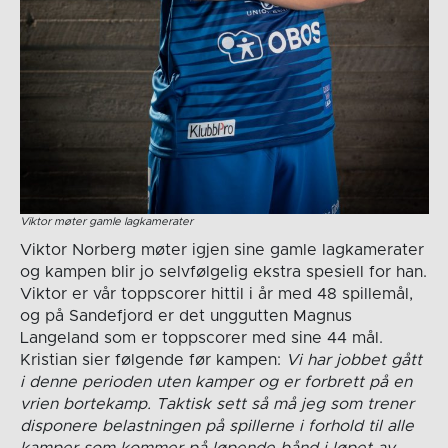
Viktor møter gamle lagkamerater
Viktor Norberg møter igjen sine gamle lagkamerater
og kampen blir jo selvfølgelig ekstra spesiell for han.
Viktor er vår toppscorer hittil i år med 48 spillemål,
og på Sandefjord er det unggutten Magnus
Langeland som er toppscorer med sine 44 mål.
Kristian sier følgende før kampen:
Vi har jobbet gått
i denne perioden uten kamper og er forbrett på en
vrien bortekamp. Taktisk sett så må jeg som trener
disponere belastningen på spillerne i forhold til alle
kamper som kommer på løpende bånd i løpet av