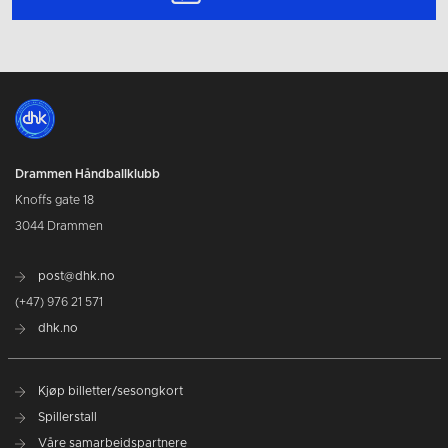
Drammen Håndballklubb
Knoffs gate 18
3044 Drammen
post@dhk.no
(+47) 976 21 571
dhk.no
Kjøp billetter/sesongkort
Spillerstall
Våre samarbeidspartnere