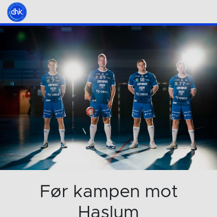
Før kampen mot
Haslum