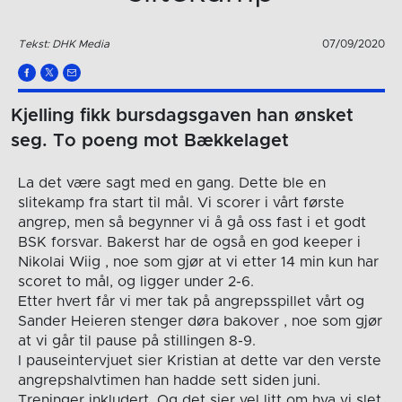
Tekst: DHK Media
07/09/2020
Kjelling fikk bursdagsgaven han ønsket
seg. To poeng mot Bækkelaget
La det være sagt med en gang. Dette ble en
slitekamp fra start til mål. Vi scorer i vårt første
angrep, men så begynner vi å gå oss fast i et godt
BSK forsvar. Bakerst har de også en god keeper i
Nikolai Wiig , noe som gjør at vi etter 14 min kun har
scoret to mål, og ligger under 2-6.
Etter hvert får vi mer tak på angrepsspillet vårt og
Sander Heieren stenger døra bakover , noe som gjør
at vi går til pause på stillingen 8-9.
I pauseintervjuet sier Kristian at dette var den verste
angrepshalvtimen han hadde sett siden juni.
Treninger inkludert. Og det sier vel litt om hva vi slet