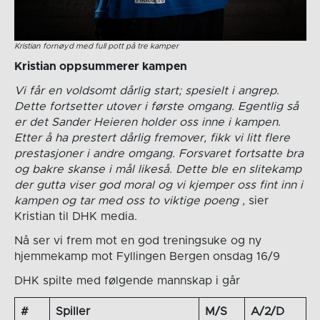
Kristian fornøyd med full pott på tre kamper
Kristian oppsummerer kampen
Vi får en voldsomt dårlig start; spesielt i angrep
.
Dette fortsetter utover i første omgang. Egentlig så
er det Sander Heieren holder oss inne i kampen
.
Etter å ha prestert dårlig fremover, fikk vi litt flere
prestasjoner i andre omgang. Forsvaret fortsatte bra
og bakre skanse i mål likeså. Dette ble en slitekamp
der gutta viser god moral og vi kjemper oss fint inn i
kampen og tar med oss to viktige poeng ,
sier
Kristian til DHK media.
Nå ser vi frem mot en god treningsuke og ny
hjemmekamp mot Fyllingen Bergen onsdag 16/9
DHK spilte med følgende mannskap i går
#
Spiller
M/S
A/2/D