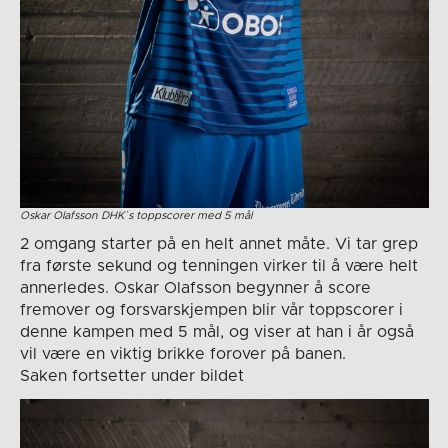
Oskar Olafsson DHK`s toppscorer med 5 mål
2 omgang starter på en helt annet måte. Vi tar grep
fra første sekund og tenningen virker til å være helt
annerledes. Oskar Olafsson begynner å score
fremover og forsvarskjempen blir vår toppscorer i
denne kampen med 5 mål, og viser at han i år også
vil være en viktig brikke forover på banen.
Saken fortsetter under bildet