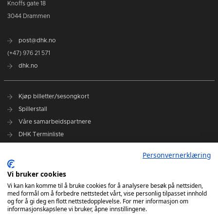
Knoffs gate 18
3044 Drammen
post@dhk.no
(+47) 976 21 571
dhk.no
Kjøp billetter/sesongkort
Spillerstall
Våre samarbeidspartnere
DHK Terminliste
Personvernerklæring
DHK på Facebook
DHK på Instagram
Vi bruker cookies
DHK på TikTok
Vi kan kan komme til å bruke cookies for å analysere besøk på nettsiden,
med formål om å forbedre nettstedet vårt, vise personlig tilpasset innhold
og for å gi deg en flott nettstedopplevelse. For mer informasjon om
informasjonskapslene vi bruker, åpne innstillingene.