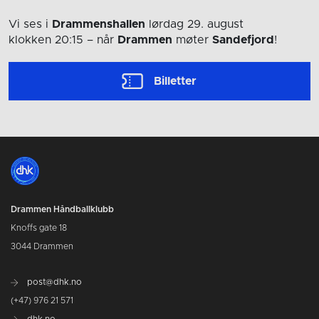
Vi ses i
Drammenshallen
lørdag 29. august
klokken 20:15
– når
Drammen
møter
Sandefjord
!
Billetter
Drammen Håndballklubb
Knoffs gate 18
3044 Drammen
post@dhk.no
(+47) 976 21 571