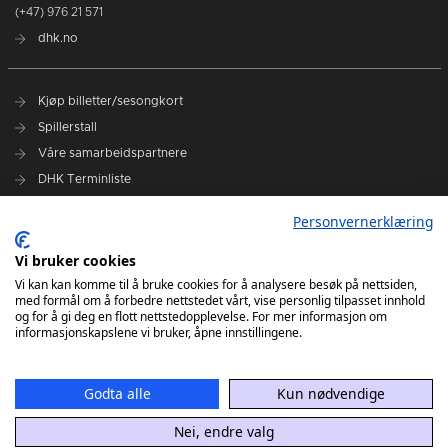
(+47) 976 21 571
dhk.no
Kjøp billetter/sesongkort
Spillerstall
Våre samarbeidspartnere
DHK Terminliste
Personvernerklæring
DHK på Facebook
DHK på Instagram
Vi bruker cookies
DHK på TikTok
Vi kan kan komme til å bruke cookies for å analysere besøk på nettsiden,
med formål om å forbedre nettstedet vårt, vise personlig tilpasset innhold
og for å gi deg en flott nettstedopplevelse. For mer informasjon om
informasjonskapslene vi bruker, åpne innstillingene.
Godta alle
Kun nødvendige
Nei, endre valg