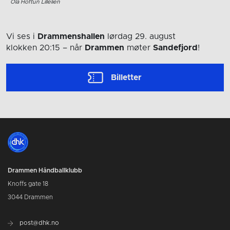
Ola Hoftun Lillelien
Vi ses i
Drammenshallen
lørdag 29. august
klokken 20:15
– når
Drammen
møter
Sandefjord
!
Billetter
Drammen Håndballklubb
Knoffs gate 18
3044 Drammen
post@dhk.no