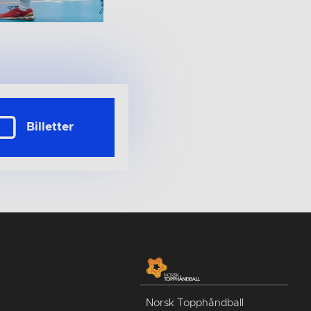
Billetter
Norsk Topphåndball