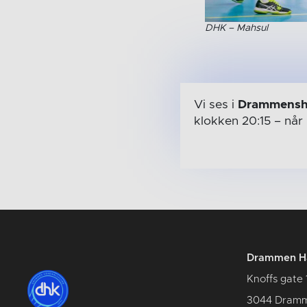
DHK – Mahsul
Vi ses i
Drammensh
klokken 20:15
– når
Drammen Hå
Knoffs gate 
3044 Dram