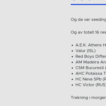
Og da var seeding
Og av totalt 16 r
A.E.K. Athens 
Valur (ISL)
Red Boys Diffe
AM Madeira An
CSM Bucuresti
AHC Potaissa 
HC Neva SPb (
HC Victor (RUS
Trekning i morgen (