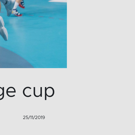
nge cup
25/11/2019