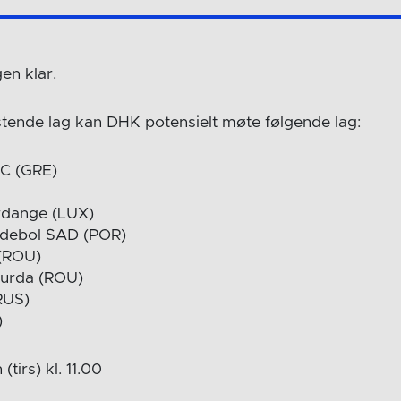
en klar.
estende lag kan DHK potensielt møte følgende lag:
HC (GRE)
rdange (LUX)
debol SAD (POR)
 (ROU)
Turda (ROU)
RUS)
)
tirs) kl. 11.00