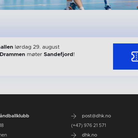
allen
lørdag 29. august
Drammen
møter
Sandefjord
!
ndballklubb
post@dhk.no
18
(+47) 976 21 571
men
dhk.no