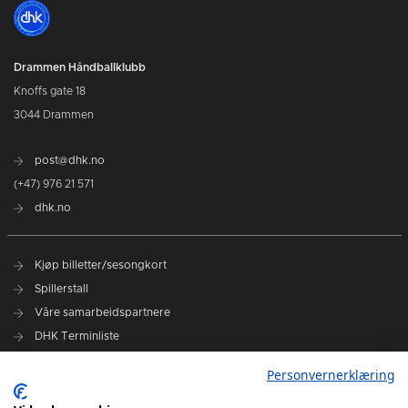
Drammen Håndballklubb
Knoffs gate 18
3044 Drammen
post@dhk.no
(+47) 976 21 571
dhk.no
Kjøp billetter/sesongkort
Spillerstall
Våre samarbeidspartnere
DHK Terminliste
Personvernerklæring
DHK på Facebook
DHK på Instagram