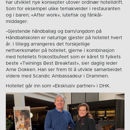
har utviklet nye konsepter utover ordinær hotelldrift.
Som for eksempel ulike temakvelder i restauranten
og i baren; «After work», lutefisk og fårikål-
middager.
-Gjestende håndballag og barn/ungdom på
Håndballskolen er naturlige gjester på hotellet hvert
år. I tillegg arrangeres det forskjellige
nettverksmøter på hotellet, gjerne i kombinasjon
med hotellets frokostbufeet som er kåret til fylkets
beste «Twinings Best Breakfast», sier daglig leder
Arne Dokken. Han ser frem til å utvikle samarbeidet
videre med Scandic Ambassadeur i Drammen.
Hotellet går inn som «Eksklusiv partner» i DHK.