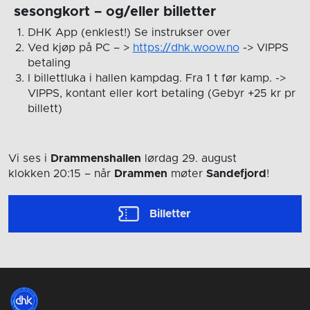
sesongkort – og/eller billetter
DHK App (enklest!) Se instrukser over
Ved kjøp på PC – >
https://dhk.woow.no
-> VIPPS
betaling
I billettluka i hallen kampdag. Fra 1 t før kamp. ->
VIPPS, kontant eller kort betaling (Gebyr +25 kr pr
billett)
Vi ses i
Drammenshallen
lørdag 29. august
klokken 20:15
– når
Drammen
møter
Sandefjord
!
Billetter