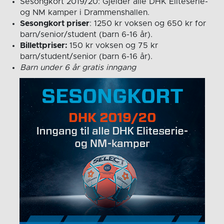
Sesongkort 2019/20: Gjelder alle DHK Eliteserie-
og NM kamper i Drammenshallen.
Sesongkort priser
: 1250 kr voksen og 650 kr for
barn/senior/student (barn 6-16 år).
Billettpriser:
150 kr voksen og 75 kr
barn/student/senior (barn 6-16 år).
Barn under 6 år gratis inngang