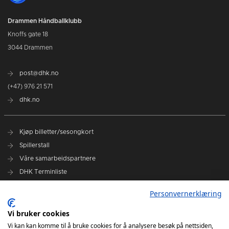
Drammen Håndballklubb
Knoffs gate 18
3044 Drammen
post@dhk.no
(+47) 976 21 571
dhk.no
Kjøp billetter/sesongkort
Spillerstall
Våre samarbeidspartnere
DHK Terminliste
Personvernerklæring
DHK på Facebook
DHK på Instagram
Vi bruker cookies
DHK på TikTok
Vi kan kan komme til å bruke cookies for å analysere besøk på nettsiden,