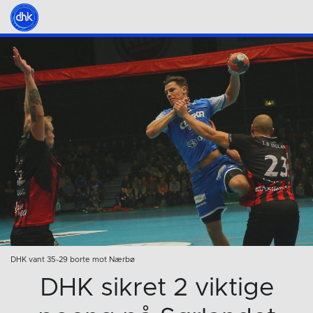
DHK vant 35-29 borte mot Nærbø
DHK sikret 2 viktige