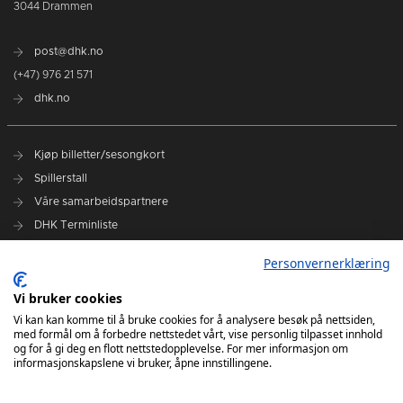
3044 Drammen
post@dhk.no
(+47) 976 21 571
dhk.no
Kjøp billetter/sesongkort
Spillerstall
Våre samarbeidspartnere
DHK Terminliste
Personvernerklæring
DHK på Facebook
DHK på Instagram
Vi bruker cookies
DHK på TikTok
Vi kan kan komme til å bruke cookies for å analysere besøk på nettsiden,
med formål om å forbedre nettstedet vårt, vise personlig tilpasset innhold
og for å gi deg en flott nettstedopplevelse. For mer informasjon om
informasjonskapslene vi bruker, åpne innstillingene.