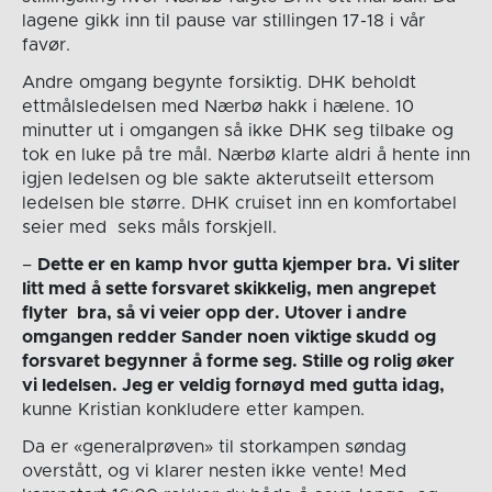
lagene gikk inn til pause var stillingen 17-18 i vår
favør.
Andre omgang begynte forsiktig. DHK beholdt
ettmålsledelsen med Nærbø hakk i hælene. 10
minutter ut i omgangen så ikke DHK seg tilbake og
tok en luke på tre mål. Nærbø klarte aldri å hente inn
igjen ledelsen og ble sakte akterutseilt ettersom
ledelsen ble større. DHK cruiset inn en komfortabel
seier med seks måls forskjell.
–
Dette er en kamp hvor gutta kjemper bra. Vi sliter
litt med å sette forsvaret skikkelig, men angrepet
flyter bra, så vi veier opp der. Utover i andre
omgangen redder Sander noen viktige skudd og
forsvaret begynner å forme seg. Stille og rolig øker
vi ledelsen. Jeg er veldig fornøyd med gutta idag,
kunne Kristian konkludere etter kampen.
Da er «generalprøven» til storkampen søndag
overstått, og vi klarer nesten ikke vente! Med