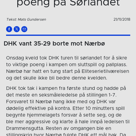
poeng på Sørlandet
Tekst: Mats Gundersen
21/11/2018
DHK vant 35-29 borte mot Nærbø
Onsdag kveld tok DHK turen til sørlandet for å sikre
to viktige poeng i kampen om sluttspill og pallplass.
Nærbø har hatt en tung start på Eliteserietilværelsen
og det skulle ikke bli bedre denne kvelden.
DHK tok tak i kampen fra første stund og hadde på
det meste en seksmåleledelse på stillingen 1-7.
Forsvaret til Nærbø hang ikke med og DHK var
dødelig effektive på kontra. Etter 10 minutters spill
begynte hjemmelagets forsvar å sette seg, og de
ble mer aggressive og klarte å hale innpå ledelsen til
Drammensgutta. Resten av omgangen ble en
stillingskrig hvor Nærbø fulgte DHK ett mål bak. Da