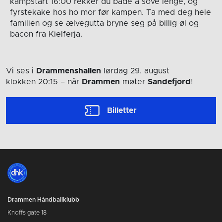
kampstart 16:00 rekker du både å sove lenge, og
fyrstekake hos ho mor før kampen. Ta med deg hele
familien og se ælvegutta bryne seg på billig øl og
bacon fra Kielferja.
Vi ses i
Drammenshallen
lørdag 29. august
klokken 20:15
– når
Drammen
møter
Sandefjord
!
Billetter
Drammen Håndballklubb
Knoffs gate 18