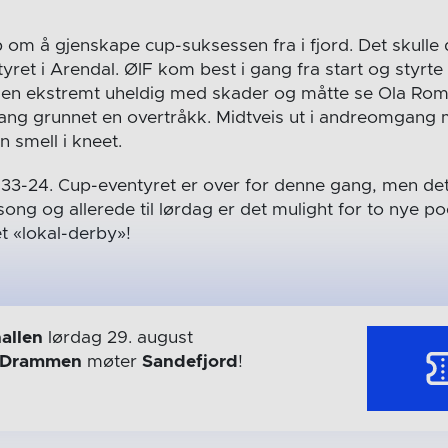
om å gjenskape cup-suksessen fra i fjord. Det skulle 
yret i Arendal. ØIF kom best i gang fra start og styrt
igjen ekstremt uheldig med skader og måtte se Ola Ro
mgang grunnet en overtråkk. Midtveis ut i andreomgang 
 smell i kneet.
le 33-24. Cup-eventyret er over for denne gang, men d
song og allerede til lørdag er det mulight for to nye 
t «lokal-derby»!
allen
lørdag 29. august
Drammen
møter
Sandefjord
!