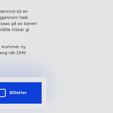
derimot bli en
e gjennom hele
msaas gå av banen
måtte Oskar gi
et kommer ny
poeng når DHK
Billetter