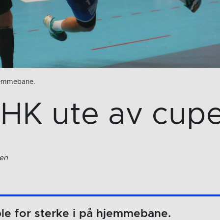
hjemmebane.
HK ute av cup
sen
le for sterke i på hjemmebane.