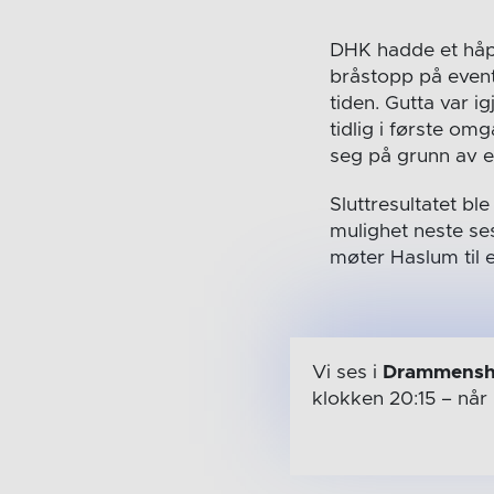
DHK hadde et håp 
bråstopp på event
tiden. Gutta var 
tidlig i første o
seg på grunn av en
Sluttresultatet b
mulighet neste se
møter Haslum til e
Vi ses i
Drammensh
klokken 20:15
– når