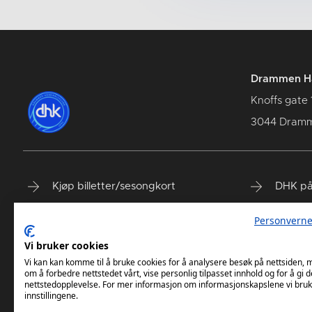
Drammen Hå
Knoffs gate 
3044 Dram
Kjøp billetter/sesongkort
DHK på
Spillerstall
DHK på
Personverne
Våre samarbeidspartnere
DHK på
Vi bruker cookies
DHK Terminliste
Vi kan kan komme til å bruke cookies for å analysere besøk på nettsiden,
om å forbedre nettstedet vårt, vise personlig tilpasset innhold og for å gi d
nettstedopplevelse. For mer informasjon om informasjonskapslene vi bruk
innstillingene.