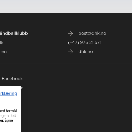
ndballklubb
post@dhk.no
18
(+47) 976 21 571
men
dhk.no
 Facebook
 Instagram
rklæring
 TikTok
 med formål
eg en flott
er, åpne