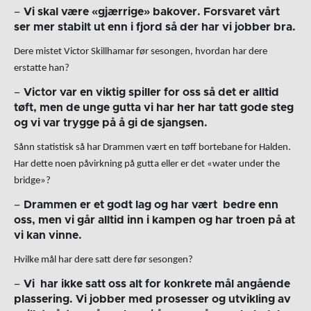
–
Vi skal være «gjærrige» bakover. Forsvaret vårt
ser mer stabilt ut enn i fjord så der har vi jobber bra.
Dere mistet Victor Skillhamar før sesongen, hvordan har dere
erstatte han?
–
Victor var en viktig spiller for oss så det er alltid
tøft, men de unge gutta vi har her har tatt gode steg
og vi var trygge på å gi de sjangsen.
Sånn statistisk så har Drammen vært en tøff bortebane for Halden.
Har dette noen påvirkning på gutta eller er det «water under the
bridge»?
–
Drammen er et godt lag og har vært bedre enn
oss, men vi går alltid inn i kampen og har troen på at
vi kan vinne.
Hvilke mål har dere satt dere før sesongen?
–
Vi har ikke satt oss alt for konkrete mål angående
plassering. Vi jobber med prosesser og utvikling av