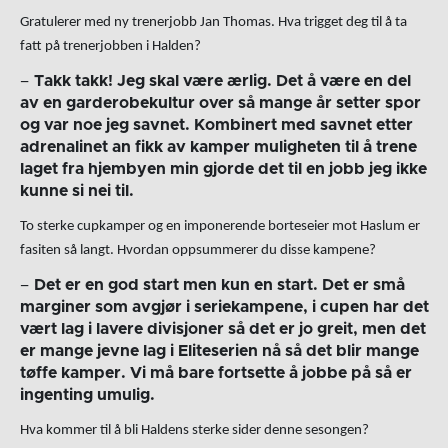
Gratulerer med ny trenerjobb Jan Thomas. Hva trigget deg til å ta
fatt på trenerjobben i Halden?
–
Takk takk! Jeg skal være ærlig. Det å være en del
av en garderobekultur over så mange år setter spor
og var noe jeg savnet. Kombinert med savnet etter
adrenalinet an fikk av kamper muligheten til å trene
laget fra hjembyen min gjorde det til en jobb jeg ikke
kunne si nei til.
To sterke cupkamper og en imponerende borteseier mot Haslum er
fasiten så langt. Hvordan oppsummerer du disse kampene?
–
Det er en god start men kun en start. Det er små
marginer som avgjør i seriekampene, i cupen har det
vært lag i lavere divisjoner så det er jo greit, men det
er mange jevne lag i Eliteserien nå så det blir mange
tøffe kamper. Vi må bare fortsette å jobbe på så er
ingenting umulig.
Hva kommer til å bli Haldens sterke sider denne sesongen?