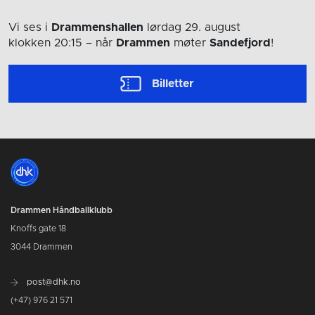
Vi ses i
Drammenshallen
lørdag 29. august
klokken 20:15
– når
Drammen
møter
Sandefjord
!
Billetter
Drammen Håndballklubb
Knoffs gate 18
3044 Drammen
post@dhk.no
(+47) 976 21 571