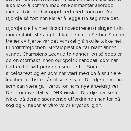
ikke love å komme med en kommentar allerede,
men artikkelen blir oppdatert med noen ord fra
Djordje så fort han klarer å legge fra seg arbeidet.
Djordje ble i vinter tilbudt hovedtrenerstillingen i sin
moderklubb Metaloplastika, hjemme i Serbia. Som en
trener av hjerte var det vanskelig å skulle takke nei
til drømmejobben. Metaloplastika har blant annet
vunnet Champions League to ganger, og således er
de en stormakt innen europeisk håndball, som har
hatt en litt tøff periode i senere tid. Som en
arbeidshest og en som har vært med på å snu flere
klubber fra tøffe kår til suksess, er Djordje en mann
som kan være gull verdt for hans nye arbeidsgiver.
Det tror ihvertfall vi. DHK ønsker Djordje masse til
lykke på denne spennende utfordringen han tar på
seg og vi håper at våre veier krysses igjen.