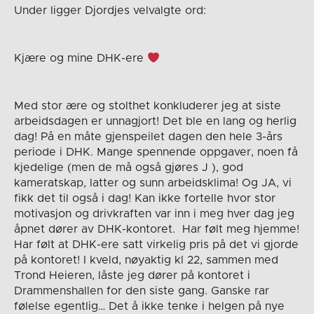
Under ligger Djordjes velvalgte ord:
Kjære og mine DHK-ere
Med stor ære og stolthet konkluderer jeg at siste
arbeidsdagen er unnagjort! Det ble en lang og herlig
dag! På en måte gjenspeilet dagen den hele 3-års
periode i DHK. Mange spennende oppgaver, noen få
kjedelige (men de må også gjøres J ), god
kameratskap, latter og sunn arbeidsklima! Og JA, vi
fikk det til også i dag! Kan ikke fortelle hvor stor
motivasjon og drivkraften var inn i meg hver dag jeg
åpnet dører av DHK-kontoret. Har følt meg hjemme!
Har følt at DHK-ere satt virkelig pris på det vi gjorde
på kontoret! I kveld, nøyaktig kl 22, sammen med
Trond Heieren, låste jeg dører på kontoret i
Drammenshallen for den siste gang. Ganske rar
følelse egentlig… Det å ikke tenke i helgen på nye