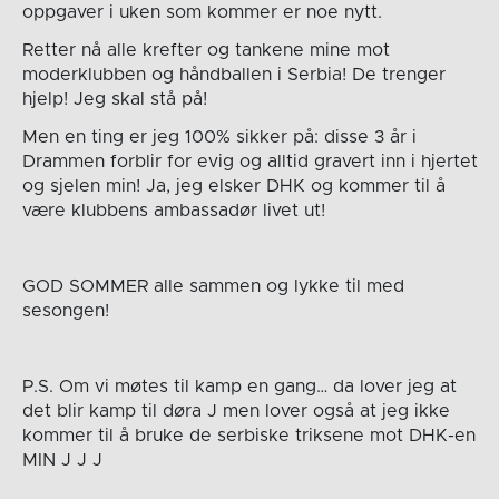
oppgaver i uken som kommer er noe nytt.
Retter nå alle krefter og tankene mine mot
moderklubben og håndballen i Serbia! De trenger
hjelp! Jeg skal stå på!
Men en ting er jeg 100% sikker på: disse 3 år i
Drammen forblir for evig og alltid gravert inn i hjertet
og sjelen min! Ja, jeg elsker DHK og kommer til å
være klubbens ambassadør livet ut!
GOD SOMMER alle sammen og lykke til med
sesongen!
P.S. Om vi møtes til kamp en gang… da lover jeg at
det blir kamp til døra J men lover også at jeg ikke
kommer til å bruke de serbiske triksene mot DHK-en
MIN J J J