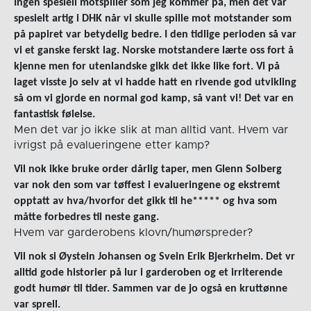
Ingen spesiell motspiller som jeg kommer på, men det var
spesielt artig i DHK når vi skulle spille mot motstander som
på papiret var betydelig bedre. I den tidlige perioden så var
vi et ganske ferskt lag. Norske motstandere lærte oss fort å
kjenne men for utenlandske gikk det ikke like fort. Vi på
laget visste jo selv at vi hadde hatt en rivende god utvikling
så om vi gjorde en normal god kamp, så vant vi! Det var en
fantastisk følelse.
Men det var jo ikke slik at man alltid vant. Hvem var
ivrigst på evalueringene etter kamp?
Vil nok ikke bruke order dårlig taper, men Glenn Solberg
var nok den som var tøffest i evalueringene og ekstremt
opptatt av hva/hvorfor det gikk til he***** og hva som
måtte forbedres til neste gang.
Hvem var garderobens klovn/humørspreder?
Vil nok si Øystein Johansen og Svein Erik Bjerkrheim. Det vr
alltid gode historier på lur i garderoben og et irriterende
godt humør til tider. Sammen var de jo også en kruttønne
var sprell.