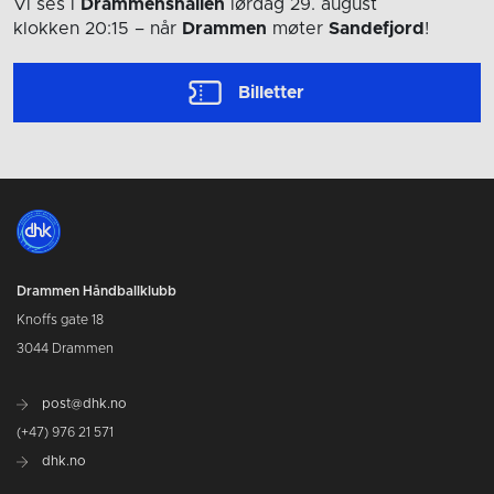
Vi ses i
Drammenshallen
lørdag 29. august
klokken 20:15
– når
Drammen
møter
Sandefjord
!
Billetter
Drammen Håndballklubb
Knoffs gate 18
3044 Drammen
post@dhk.no
(+47) 976 21 571
dhk.no