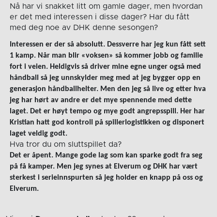
Nå har vi snakket litt om gamle dager, men hvordan
er det med interessen i disse dager? Har du fått
med deg noe av DHK denne sesongen?
Interessen er der så absolutt. Dessverre har jeg kun fått sett
1 kamp. Når man blir «voksen» så kommer jobb og familie
fort i veien. Heldigvis så driver mine egne unger også med
håndball så jeg unnskylder meg med at jeg bygger opp en
generasjon håndballhelter. Men den jeg så live og etter hva
jeg har hørt av andre er det mye spennende med dette
laget. Det er høyt tempo og mye godt angrepsspill. Her har
Kristian hatt god kontroll på spillerlogistikken og disponert
laget veldig godt.
Hva tror du om sluttspillet da?
Det er åpent. Mange gode lag som kan sparke godt fra seg
på få kamper. Men jeg synes at Elverum og DHK har vært
sterkest i serieinnspurten så jeg holder en knapp på oss og
Elverum.