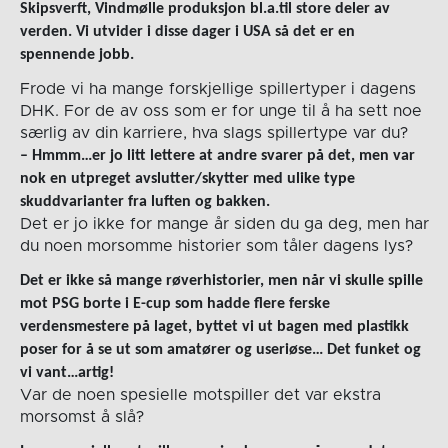
Skipsverft, Vindmølle produksjon bl.a.til store deler av
verden. Vi utvider i disse dager i USA så det er en
spennende jobb.
Frode vi ha mange forskjellige spillertyper i dagens
DHK. For de av oss som er for unge til å ha sett noe
særlig av din karriere, hva slags spillertype var du?
– Hmmm…er jo litt lettere at andre svarer på det, men var
nok en utpreget avslutter/skytter med ulike type
skuddvarianter fra luften og bakken.
Det er jo ikke for mange år siden du ga deg, men har
du noen morsomme historier som tåler dagens lys?
Det er ikke så mange røverhistorier, men når vi skulle spille
mot PSG borte i E-cup som hadde flere ferske
verdensmestere på laget, byttet vi ut bagen med plastikk
poser for å se ut som amatører og useriøse… Det funket og
vi vant…artig!
Var de noen spesielle motspiller det var ekstra
morsomst å slå?