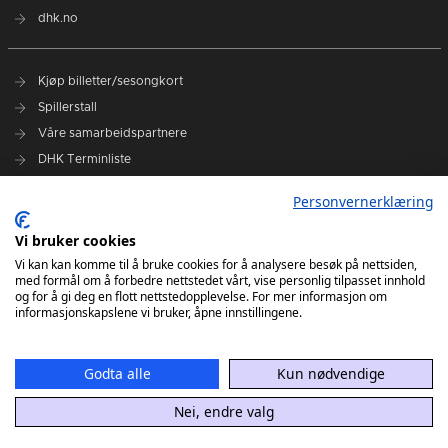
dhk.no
Kjøp billetter/sesongkort
Spillerstall
Våre samarbeidspartnere
DHK Terminliste
Personvernerklæring
DHK på Facebook
DHK på Instagram
Vi bruker cookies
DHK på TikTok
Vi kan kan komme til å bruke cookies for å analysere besøk på nettsiden,
med formål om å forbedre nettstedet vårt, vise personlig tilpasset innhold
og for å gi deg en flott nettstedopplevelse. For mer informasjon om
informasjonskapslene vi bruker, åpne innstillingene.
Godta alle
Kun nødvendige
Nei, endre valg