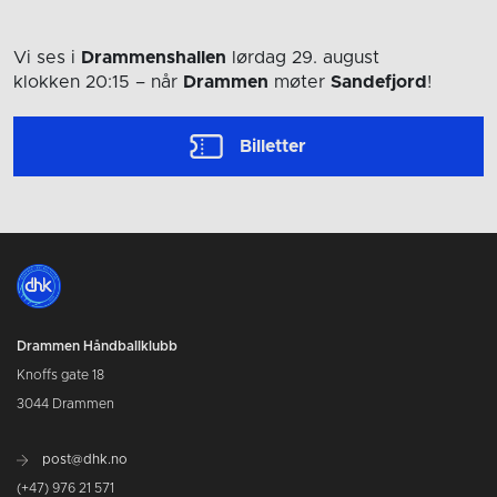
Vi ses i
Drammenshallen
lørdag 29. august
klokken 20:15
– når
Drammen
møter
Sandefjord
!
Billetter
Drammen Håndballklubb
Knoffs gate 18
3044 Drammen
post@dhk.no
(+47) 976 21 571