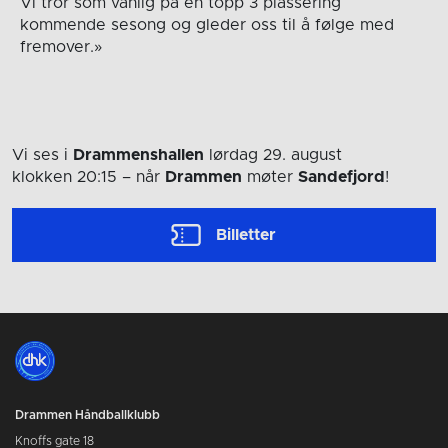
Vi tror som vanlig på en topp 3 plassering
kommende sesong og gleder oss til å følge med
fremover.»
Vi ses i
Drammenshallen
lørdag 29. august
klokken 20:15
– når
Drammen
møter
Sandefjord
!
Billetter
Drammen Håndballklubb
Knoffs gate 18